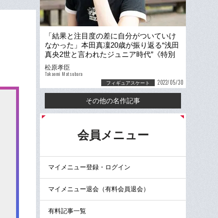
「結果と注目度の差に自分がついていけ
なかった」本田真凜20歳が振り返る“浅田
真央2世と言われたジュニア時代”《特別
グラビア》
松原孝臣
Takaomi Matsubara
2022/05/30
フィギュアスケート
その他の名作記事
る
会員メニュー
マイメニュー登録・ログイン
マイメニュー退会（有料会員退会）
有料記事一覧