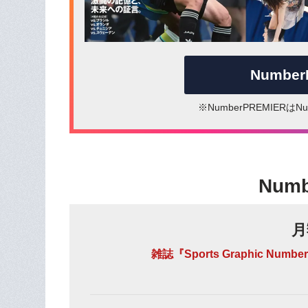
Numbe
※NumberPREMIER
Num
月
雑誌『Sports Graphic