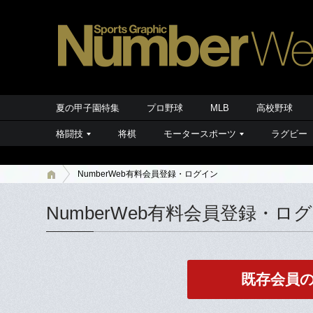
夏の甲子園特集
プロ野球
MLB
高校野球
格闘技
将棋
モータースポーツ
ラグビー
NumberWeb有料会員登録・ログイン
NumberWeb有料会員登録・ロ
既存会員