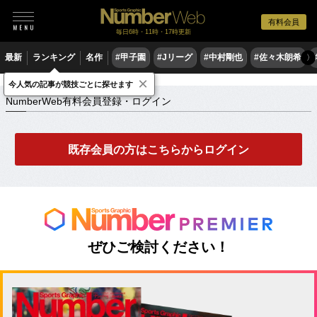
有料会員
毎日6時・11時・17時更新
最新
ランキング
名作
#甲子園
#Jリーグ
#中村剛也
#佐々木朗希
〉
×
NumberWeb有料会員登録・ログイン
今人気の記事が競技ごとに探せます
NumberWeb有料会員登録・ログイン
既存会員の方はこちらからログイン
ぜひご検討ください！