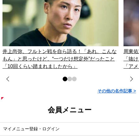
井上尚弥、フルトン戦を自ら語る！「あれ、こんな
周東佑
もん」と思ったけど、“一つだけ想定外”だったこと
「抜け
「10回くらい踏まれましたから」
「アメ
その他の名作記事 >
会員メニュー
マイメニュー登録・ログイン