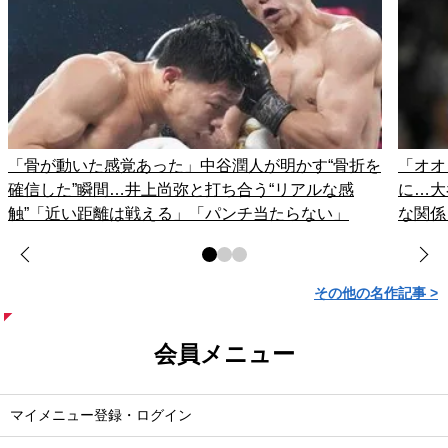
「骨が動いた感覚あった」中谷潤人が明かす“骨折を
「オオ
確信した”瞬間…井上尚弥と打ち合う“リアルな感
に…大
触”「近い距離は戦える」「パンチ当たらない」
な関係
その他の名作記事 >
会員メニュー
マイメニュー登録・ログイン