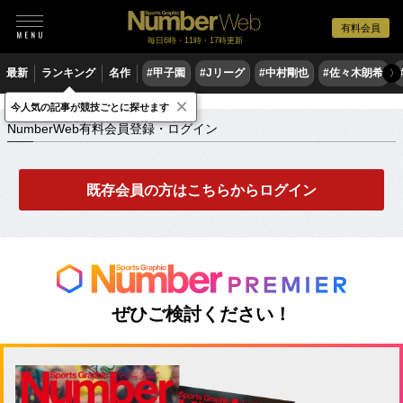
有料会員
毎日6時・11時・17時更新
最新
ランキング
名作
#甲子園
#Jリーグ
#中村剛也
#佐々木朗希
〉
×
NumberWeb有料会員登録・ログイン
今人気の記事が競技ごとに探せます
NumberWeb有料会員登録・ログイン
既存会員の方はこちらからログイン
ぜひご検討ください！