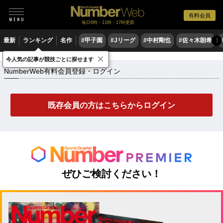
有料会員
毎日6時・11時・17時更新
最新
ランキング
名作
#甲子園
#Jリーグ
#中村剛也
#佐々木朗希
〉
×
NumberWeb有料会員登録・ログイン
今人気の記事が競技ごとに探せます
NumberWeb有料会員登録・ログイン
既存会員の方はこちらからログイン
ぜひご検討ください！