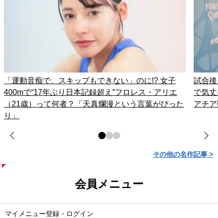
「運動音痴で、スキップもできない」のに!? 女子
試合後
400mで“17年ぶり日本記録超え”フロレス・アリエ
で気丈
（21歳）って何者？「天真爛漫という言葉がぴった
アチア
り」
その他の名作記事 >
会員メニュー
マイメニュー登録・ログイン