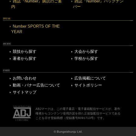
雑誌『Number』購読のご案
雑誌『Number』バックナン
内
バー
SPECIAL
Number SPORTS OF THE
YEAR
ARCHIVE
競技から探す
大会から探す
著者から探す
学校から探す
OTHERS
お問い合わせ
広告掲載について
動画・バナー広告について
サイトポリシー
サイトマップ
ABJマークは、この電子書店・電子書籍配信サービスが、著作
権者からコンテンツ使用許諾を得た正規版配信サービスである
ことを示す登録商標（登録番号6091713号）です。
© Bungeishunju Ltd.