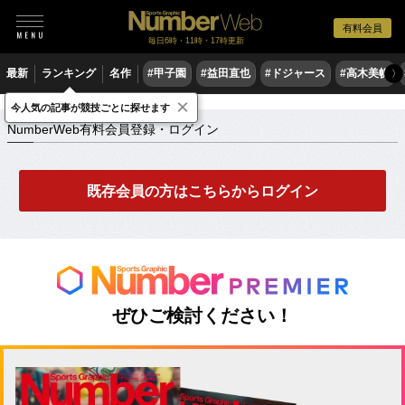
有料会員
毎日6時・11時・17時更新
最新
ランキング
名作
#甲子園
#益田直也
#ドジャース
#高木美帆
〉
×
NumberWeb有料会員登録・ログイン
今人気の記事が競技ごとに探せます
NumberWeb有料会員登録・ログイン
既存会員の方はこちらからログイン
ぜひご検討ください！