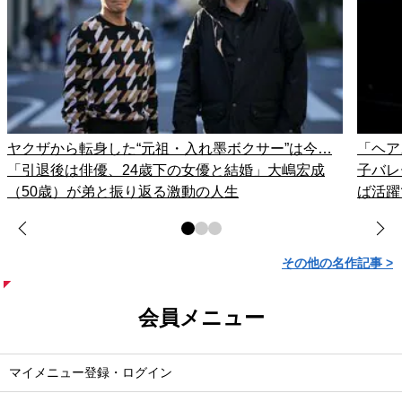
ヤクザから転身した“元祖・入れ墨ボクサー”は今…
「ヘア
「引退後は俳優、24歳下の女優と結婚」大嶋宏成
子バレ
（50歳）が弟と振り返る激動の人生
ば活躍
その他の名作記事 >
会員メニュー
マイメニュー登録・ログイン