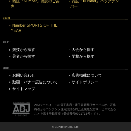
雑誌『Number』購読のご案
雑誌『Number』バックナン
内
バー
SPECIAL
Number SPORTS OF THE
YEAR
ARCHIVE
競技から探す
大会から探す
著者から探す
学校から探す
OTHERS
お問い合わせ
広告掲載について
動画・バナー広告について
サイトポリシー
サイトマップ
ABJマークは、この電子書店・電子書籍配信サービスが、著作
権者からコンテンツ使用許諾を得た正規版配信サービスである
ことを示す登録商標（登録番号6091713号）です。
© Bungeishunju Ltd.