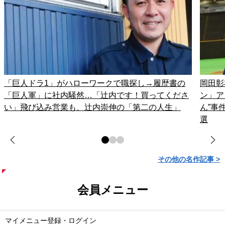
「巨人ドラ1」がハローワークで職探し→履歴書の
岡田彰
「巨人軍」に社内騒然…「辻内です！買ってくださ
ン」ア
い」飛び込み営業も、辻内崇伸の「第二の人生」
ん”事
選
その他の名作記事 >
会員メニュー
マイメニュー登録・ログイン