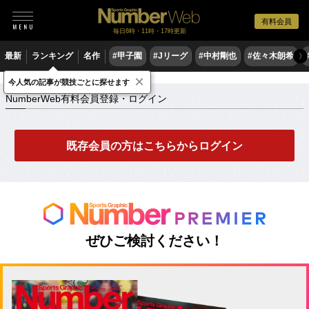
有料会員
毎日6時・11時・17時更新
最新
ランキング
名作
#甲子園
#Jリーグ
#中村剛也
#佐々木朗希
〉
×
NumberWeb有料会員登録・ログイン
今人気の記事が競技ごとに探せます
NumberWeb有料会員登録・ログイン
既存会員の方はこちらからログイン
ぜひご検討ください！