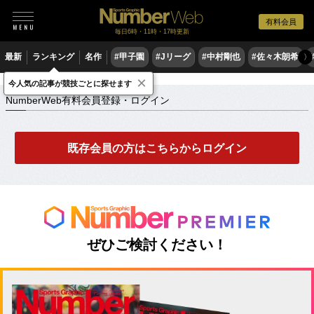
有料会員
毎日6時・11時・17時更新
最新
ランキング
名作
#甲子園
#Jリーグ
#中村剛也
#佐々木朗希
〉
×
NumberWeb有料会員登録・ログイン
今人気の記事が競技ごとに探せます
NumberWeb有料会員登録・ログイン
既存会員の方はこちらからログイン
ぜひご検討ください！