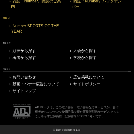
雑誌『Number』購読のご案
雑誌『Number』バックナン
内
バー
SPECIAL
Number SPORTS OF THE
YEAR
ARCHIVE
競技から探す
大会から探す
著者から探す
学校から探す
OTHERS
お問い合わせ
広告掲載について
動画・バナー広告について
サイトポリシー
サイトマップ
ABJマークは、この電子書店・電子書籍配信サービスが、著作
権者からコンテンツ使用許諾を得た正規版配信サービスである
ことを示す登録商標（登録番号6091713号）です。
© Bungeishunju Ltd.