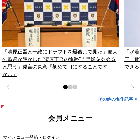
「清原正吾と一緒にドラフトを最後まで見た」慶大
「水着
の監督が明かした“清原正吾の進路”「野球をやめる
王・近
と思う」発言の真意「初めて口にすることです
できる
が…」
その他の名作記事 >
会員メニュー
マイメニュー登録・ログイン