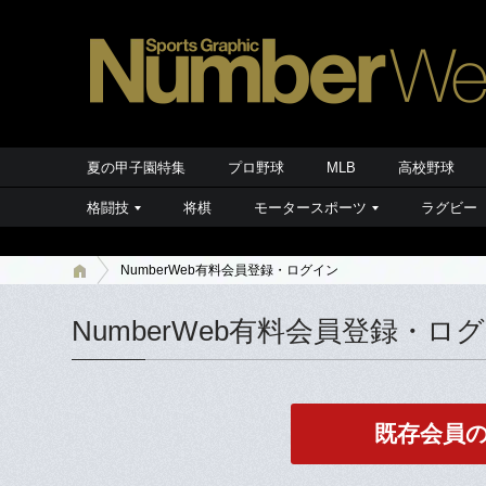
夏の甲子園特集
プロ野球
MLB
高校野球
格闘技
将棋
モータースポーツ
ラグビー
NumberWeb有料会員登録・ログイン
NumberWeb有料会員登録・ロ
既存会員