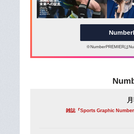
Numbe
※NumberPREMIER
Num
月
雑誌『Sports Graphic