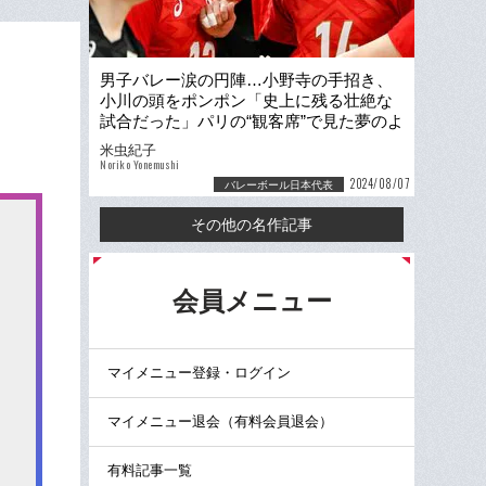
男子バレー涙の円陣…小野寺の手招き、
小川の頭をポンポン「史上に残る壮絶な
試合だった」パリの“観客席”で見た夢のよ
うな景色とジャポンコール
米虫紀子
Noriko Yonemushi
2024/08/07
バレーボール日本代表
その他の名作記事
る
会員メニュー
マイメニュー登録・ログイン
マイメニュー退会（有料会員退会）
有料記事一覧