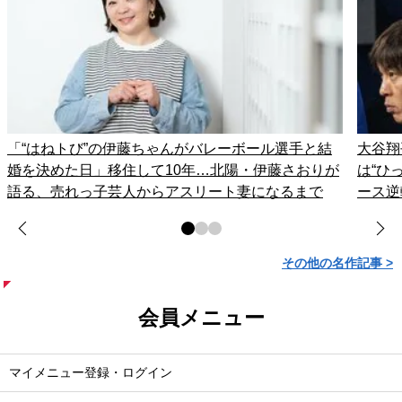
「“はねトび”の伊藤ちゃんがバレーボール選手と結
大谷翔
婚を決めた日」移住して10年…北陽・伊藤さおりが
は“ひ
語る、売れっ子芸人からアスリート妻になるまで
ース逆
その他の名作記事 >
会員メニュー
マイメニュー登録・ログイン