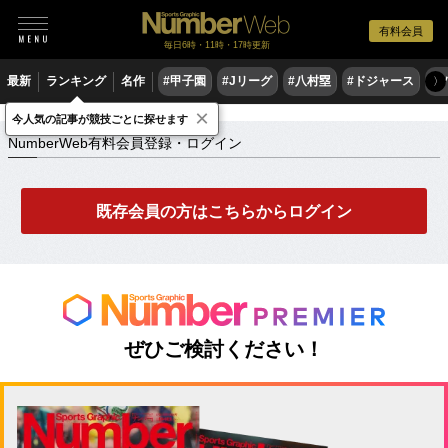
有料会員
毎日6時・11時・17時更新
最新
ランキング
名作
#甲子園
#Jリーグ
#八村塁
#ドジャース
#
〉
×
NumberWeb有料会員登録・ログイン
今人気の記事が競技ごとに探せます
NumberWeb有料会員登録・ログイン
既存会員の方はこちらからログイン
ぜひご検討ください！