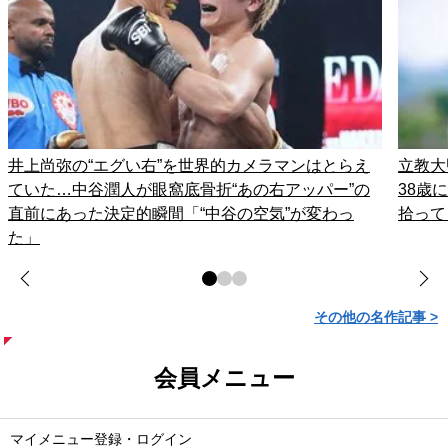
井上尚弥の“エグい右”を世界的カメラマンはとらえ
立教大
ていた…中谷潤人が眼窩底骨折“あの右アッパー”の
38歳
直前にあった決定的瞬間「“中谷の空気”が変わっ
拾って
た」
その他の名作記事 >
会員メニュー
マイメニュー登録・ログイン