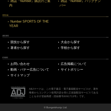
雑誌『Number』購読のご案
雑誌『Number』バックナン
内
バー
SPECIAL
Number SPORTS OF THE
YEAR
ARCHIVE
競技から探す
大会から探す
著者から探す
学校から探す
OTHERS
お問い合わせ
広告掲載について
動画・バナー広告について
サイトポリシー
サイトマップ
ABJマークは、この電子書店・電子書籍配信サービスが、著作
権者からコンテンツ使用許諾を得た正規版配信サービスである
ことを示す登録商標（登録番号6091713号）です。
© Bungeishunju Ltd.