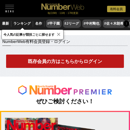
有料会員
毎日6時・11時・17時更新
最新
ランキング
名作
#甲子園
#Jリーグ
#中村剛也
#佐々木朗希
〉
×
NumberWeb有料会員登録・ログイン
今人気の記事が競技ごとに探せます
NumberWeb有料会員登録・ログイン
既存会員の方はこちらからログイン
ぜひご検討ください！