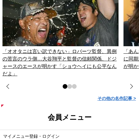
「オオタニは言い訳できない」ロバーツ監督、異例
「あん
の苦言のウラ側…大谷翔平と監督の信頼関係、ドジ
に同期
ャースのエースが明かす「ショウヘイにも公平なん
が明か
だよ」
その他の名作記事 >
会員メニュー
マイメニュー登録・ログイン