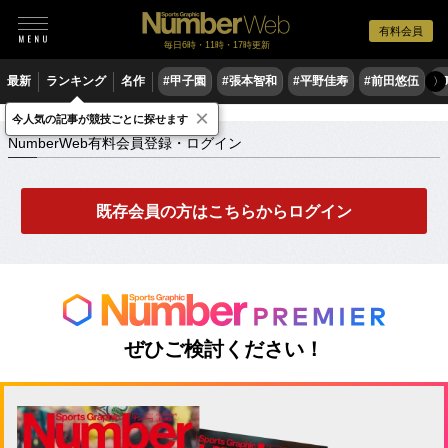
有料会員
毎日6時・11時・17時更新
最新
ランキング
名作
#甲子園
#張本智和
#平野佳寿
#前田悠伍
#
〉
×
NumberWeb有料会員登録・ログイン
今人気の記事が競技ごとに探せます
NumberWeb有料会員登録・ログイン
既存会員の方はこちらからログイン
ぜひご検討ください！