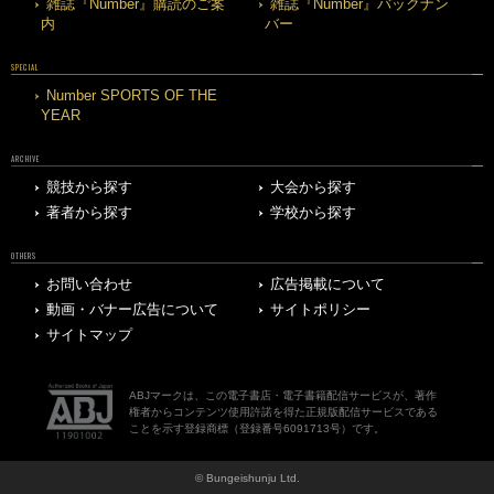
雑誌『Number』購読のご案
雑誌『Number』バックナン
内
バー
SPECIAL
Number SPORTS OF THE
YEAR
ARCHIVE
競技から探す
大会から探す
著者から探す
学校から探す
OTHERS
お問い合わせ
広告掲載について
動画・バナー広告について
サイトポリシー
サイトマップ
ABJマークは、この電子書店・電子書籍配信サービスが、著作
権者からコンテンツ使用許諾を得た正規版配信サービスである
ことを示す登録商標（登録番号6091713号）です。
© Bungeishunju Ltd.