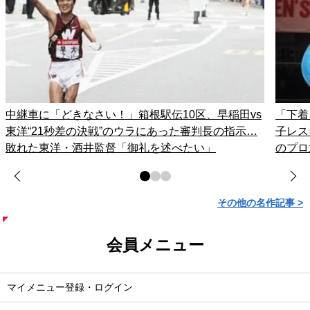
中継車に「どきなさい！」箱根駅伝10区、早稲田vs
「下着
東洋“21秒差の決戦”のウラにあった審判長の指示…
子レス
敗れた東洋・酒井監督「御礼を述べたい」
のプロ
その他の名作記事 >
会員メニュー
マイメニュー登録・ログイン