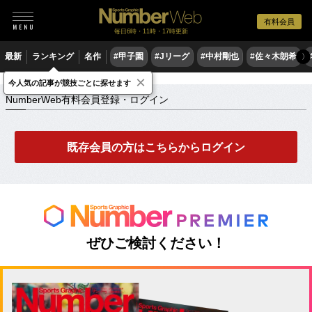
有料会員
毎日6時・11時・17時更新
最新
ランキング
名作
#甲子園
#Jリーグ
#中村剛也
#佐々木朗希
〉
×
NumberWeb有料会員登録・ログイン
今人気の記事が競技ごとに探せます
NumberWeb有料会員登録・ログイン
既存会員の方はこちらからログイン
ぜひご検討ください！