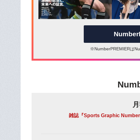
Numbe
※NumberPREMIER
Num
月
雑誌『Sports Graphic