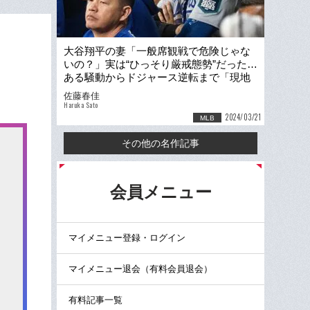
大谷翔平の妻「一般席観戦で危険じゃな
いの？」実は“ひっそり厳戒態勢”だった…
ある騒動からドジャース逆転まで「現地
で目撃」韓国開幕戦ウラ側
佐藤春佳
Haruka Sato
2024/03/21
MLB
その他の名作記事
る
会員メニュー
マイメニュー登録・ログイン
マイメニュー退会（有料会員退会）
有料記事一覧