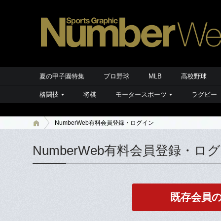
夏の甲子園特集
プロ野球
MLB
高校野球
格闘技
将棋
モータースポーツ
ラグビー
NumberWeb有料会員登録・ログイン
NumberWeb有料会員登録・ロ
既存会員