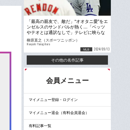
「最高の親友で、敵だ」“オオタニ愛”をエ
ンゼルスのサンドバルが熱く…「ベッツ
やテオとは通訳なしで」テレビに映らな
い大谷翔平vs古巣ウラ話
柳原直之（スポーツニッポン）
Naoyuki Yanagihara
2024/09/13
MLB
その他の名作記事
る
会員メニュー
マイメニュー登録・ログイン
マイメニュー退会（有料会員退会）
有料記事一覧