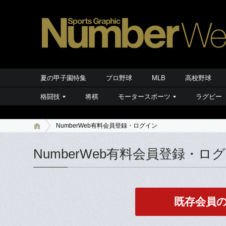
夏の甲子園特集
プロ野球
MLB
高校野球
格闘技
将棋
モータースポーツ
ラグビー
NumberWeb有料会員登録・ログイン
NumberWeb有料会員登録・ロ
既存会員