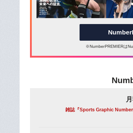
Numbe
※NumberPREMIER
Num
月
雑誌『Sports Graphic