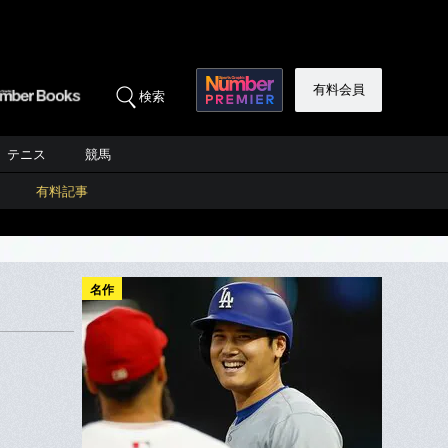
有料会員
検索
テニス
競馬
有料記事
名作