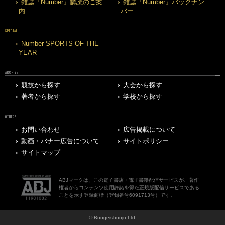
雑誌『Number』購読のご案
雑誌『Number』バックナン
内
バー
SPECIAL
Number SPORTS OF THE
YEAR
ARCHIVE
競技から探す
大会から探す
著者から探す
学校から探す
OTHERS
お問い合わせ
広告掲載について
動画・バナー広告について
サイトポリシー
サイトマップ
ABJマークは、この電子書店・電子書籍配信サービスが、著作
権者からコンテンツ使用許諾を得た正規版配信サービスである
ことを示す登録商標（登録番号6091713号）です。
© Bungeishunju Ltd.