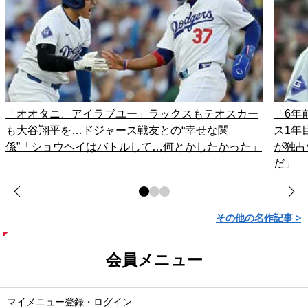
「オオタニ、アイラブユー」ラックスもテオスカー
「6年
も大谷翔平を…ドジャース戦友との“幸せな関
ス1年
係”「ショウヘイはバトルして…何とかしたかった」
が独占
だ」
その他の名作記事 >
会員メニュー
マイメニュー登録・ログイン