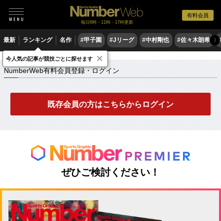
有料会員
毎日6時・11時・17時更新
最新
ランキング
名作
#甲子園
#Jリーグ
#中村剛也
#佐々木朗希
〉
×
NumberWeb有料会員登録・ログイン
今人気の記事が競技ごとに探せます
NumberWeb有料会員登録・ログイン
既存会員の方はこちらからログイン
ぜひご検討ください！