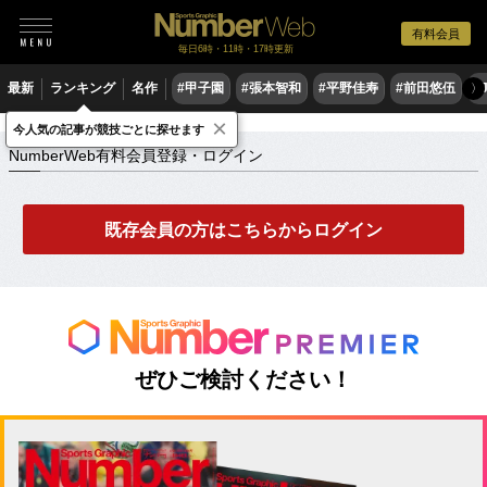
有料会員
毎日6時・11時・17時更新
最新
ランキング
名作
#甲子園
#張本智和
#平野佳寿
#前田悠伍
#
〉
×
NumberWeb有料会員登録・ログイン
今人気の記事が競技ごとに探せます
NumberWeb有料会員登録・ログイン
既存会員の方はこちらからログイン
ぜひご検討ください！