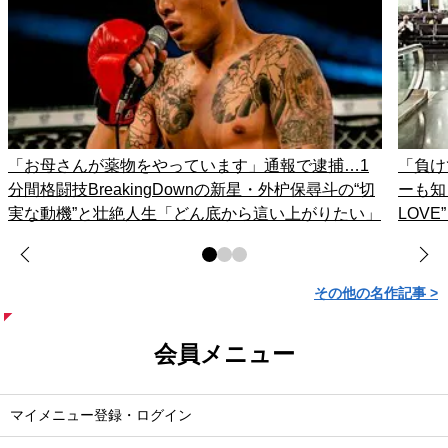
「お母さんが薬物をやっています」通報で逮捕…1
「負け
分間格闘技BreakingDownの新星・外枦保尋斗の“切
ーも知
実な動機”と壮絶人生「どん底から這い上がりたい」
LOV
その他の名作記事 >
会員メニュー
マイメニュー登録・ログイン