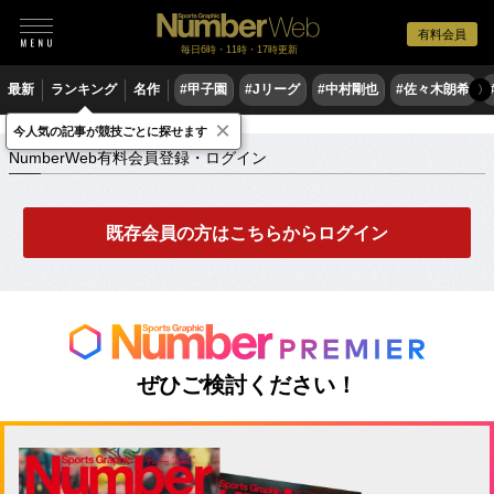
有料会員
毎日6時・11時・17時更新
最新
ランキング
名作
#甲子園
#Jリーグ
#中村剛也
#佐々木朗希
〉
×
NumberWeb有料会員登録・ログイン
今人気の記事が競技ごとに探せます
NumberWeb有料会員登録・ログイン
既存会員の方はこちらからログイン
ぜひご検討ください！