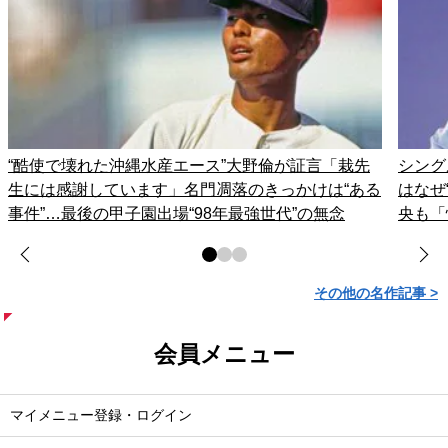
“酷使で壊れた沖縄水産エース”大野倫が証言「栽先
シング
生には感謝しています」名門凋落のきっかけは“ある
はなぜ
事件”…最後の甲子園出場“98年最強世代”の無念
央も「
その他の名作記事 >
会員メニュー
マイメニュー登録・ログイン