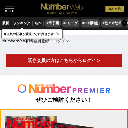
有料会員
毎日6時・11時・17時更新
最新
ランキング
名作
#甲子園
#Jリーグ
#中村剛也
#佐々木朗希
〉
×
NumberWeb有料会員登録・ログイン
今人気の記事が競技ごとに探せます
NumberWeb有料会員登録・ログイン
既存会員の方はこちらからログイン
ぜひご検討ください！