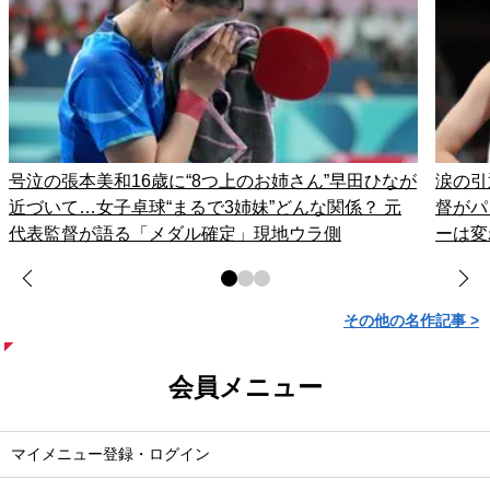
号泣の張本美和16歳に“8つ上のお姉さん”早田ひなが
涙の引
近づいて…女子卓球“まるで3姉妹”どんな関係？ 元
督がパ
代表監督が語る「メダル確定」現地ウラ側
ーは変
その他の名作記事 >
会員メニュー
マイメニュー登録・ログイン