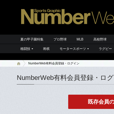
夏の甲子園特集
プロ野球
MLB
高校野球
格闘技
将棋
モータースポーツ
ラグビー
NumberWeb有料会員登録・ログイン
NumberWeb有料会員登録・ロ
既存会員