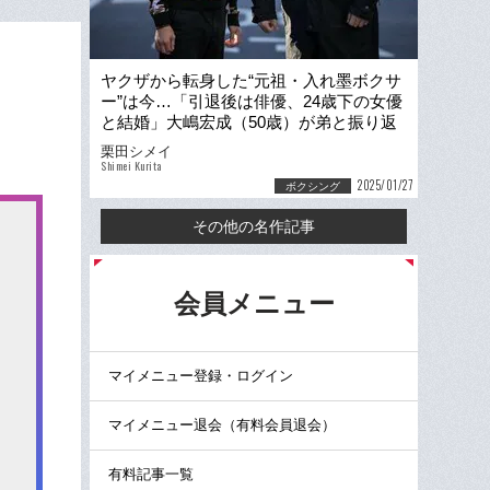
ヤクザから転身した“元祖・入れ墨ボクサ
ー”は今…「引退後は俳優、24歳下の女優
と結婚」大嶋宏成（50歳）が弟と振り返
る激動の人生
栗田シメイ
Shimei Kurita
2025/01/27
ボクシング
その他の名作記事
る
会員メニュー
マイメニュー登録・ログイン
マイメニュー退会（有料会員退会）
有料記事一覧