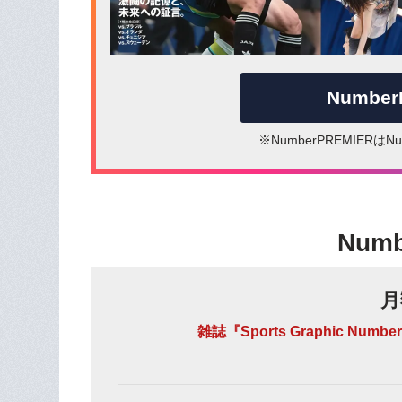
Numbe
※NumberPREMIER
Num
月
雑誌『Sports Graphic