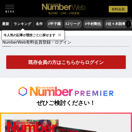
有料会員
毎日6時・11時・17時更新
最新
ランキング
名作
#甲子園
#Jリーグ
#中村剛也
#佐々木朗希
〉
×
NumberWeb有料会員登録・ログイン
今人気の記事が競技ごとに探せます
NumberWeb有料会員登録・ログイン
既存会員の方はこちらからログイン
ぜひご検討ください！