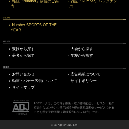
雑誌『Number』購読のご案
雑誌『Number』バックナン
内
バー
SPECIAL
Number SPORTS OF THE
YEAR
ARCHIVE
競技から探す
大会から探す
著者から探す
学校から探す
OTHERS
お問い合わせ
広告掲載について
動画・バナー広告について
サイトポリシー
サイトマップ
ABJマークは、この電子書店・電子書籍配信サービスが、著作
権者からコンテンツ使用許諾を得た正規版配信サービスである
ことを示す登録商標（登録番号6091713号）です。
© Bungeishunju Ltd.