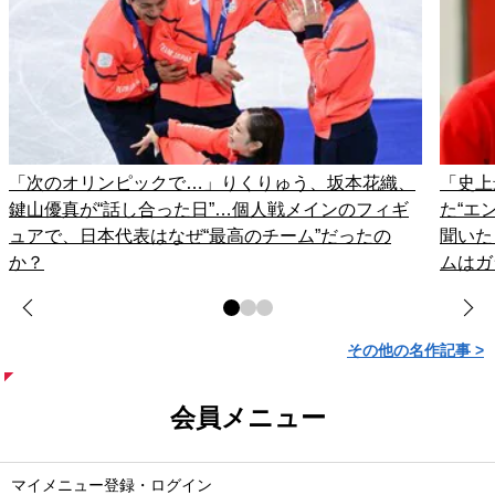
「次のオリンピックで…」りくりゅう、坂本花織、
「史上
鍵山優真が“話し合った日”…個人戦メインのフィギ
た“エ
ュアで、日本代表はなぜ“最高のチーム”だったの
聞いた
か？
ムはガ
その他の名作記事 >
会員メニュー
マイメニュー登録・ログイン