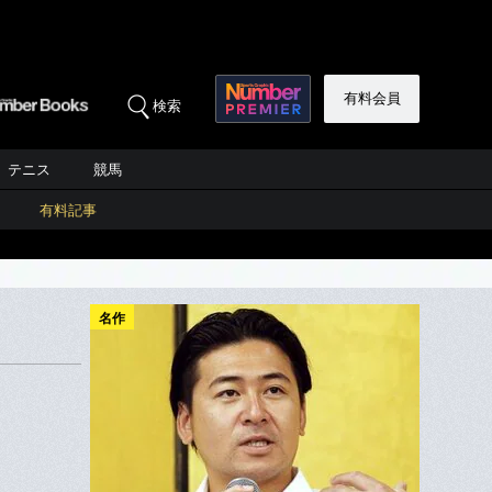
有料会員
検索
テニス
競馬
有料記事
名作