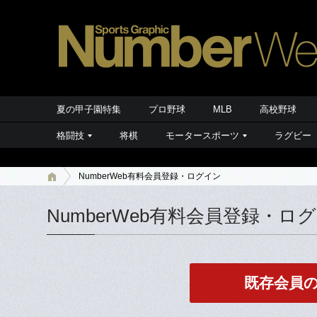
夏の甲子園特集
プロ野球
MLB
高校野球
格闘技
将棋
モータースポーツ
ラグビー
NumberWeb有料会員登録・ログイン
NumberWeb有料会員登録・ロ
既存会員