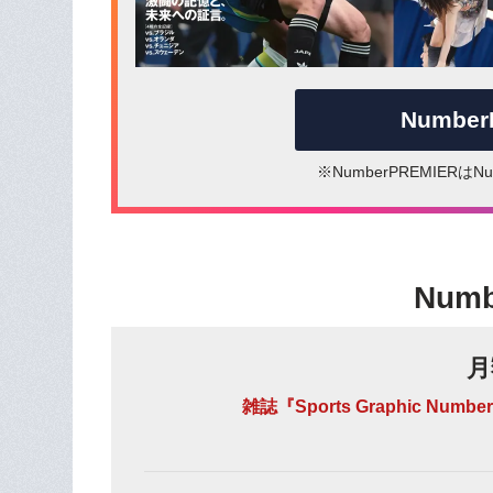
Numbe
※NumberPREMIER
Num
月
雑誌『Sports Graphic