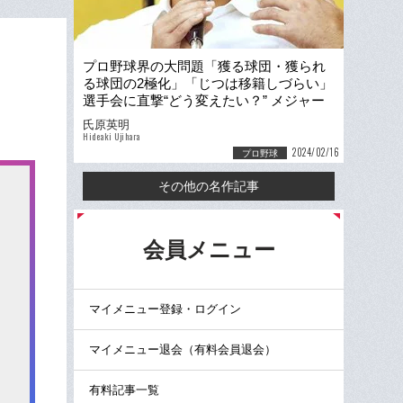
プロ野球界の大問題「獲る球団・獲られ
る球団の2極化」「じつは移籍しづらい」
選手会に直撃“どう変えたい？” メジャー
流FAには「反対」
氏原英明
Hideaki Ujihara
2024/02/16
プロ野球
その他の名作記事
る
会員メニュー
マイメニュー登録・ログイン
マイメニュー退会（有料会員退会）
有料記事一覧