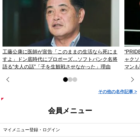
工藤公康に医師が宣告「このままの生活なら死にま
“PR
すよ」ドン底時代にプロポーズ…ソフトバンク名将
ャクソ
語る“夫人の話”「子を生観戦させなかった」理由
マンも
その他の名作記事 >
会員メニュー
マイメニュー登録・ログイン