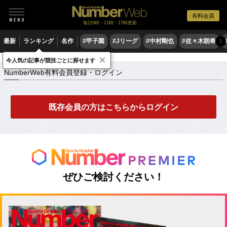
有料会員
毎日6時・11時・17時更新
最新
ランキング
名作
#甲子園
#Jリーグ
#中村剛也
#佐々木朗希
〉
×
NumberWeb有料会員登録・ログイン
今人気の記事が競技ごとに探せます
NumberWeb有料会員登録・ログイン
既存会員の方はこちらからログイン
ぜひご検討ください！