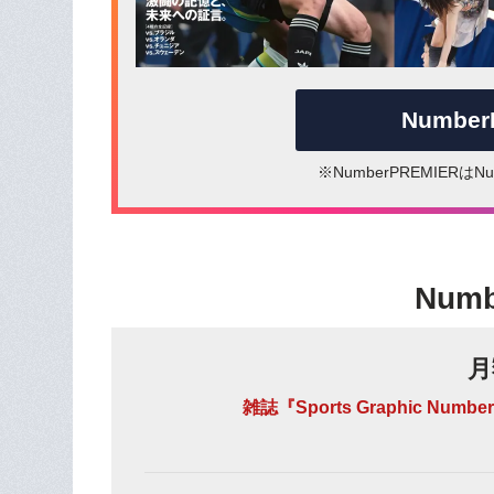
Numbe
※NumberPREMIER
Num
月
雑誌『Sports Graphic