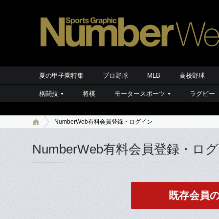
夏の甲子園特集
プロ野球
MLB
高校野球
格闘技
将棋
モータースポーツ
ラグビー
NumberWeb有料会員登録・ログイン
NumberWeb有料会員登録・ロ
既存会員