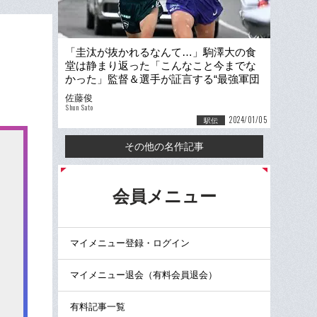
「圭汰が抜かれるなんて…」駒澤大の食
堂は静まり返った「こんなこと今までな
かった」監督＆選手が証言する“最強軍団
が青学大に完敗するまで”
佐藤俊
Shun Sato
2024/01/05
駅伝
その他の名作記事
る
会員メニュー
マイメニュー登録・ログイン
マイメニュー退会（有料会員退会）
有料記事一覧