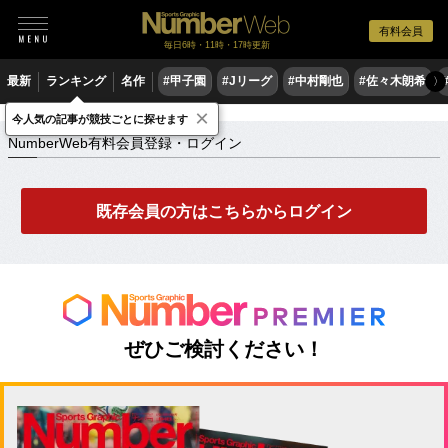
有料会員
毎日6時・11時・17時更新
最新
ランキング
名作
#甲子園
#Jリーグ
#中村剛也
#佐々木朗希
〉
×
NumberWeb有料会員登録・ログイン
今人気の記事が競技ごとに探せます
NumberWeb有料会員登録・ログイン
既存会員の方はこちらからログイン
ぜひご検討ください！