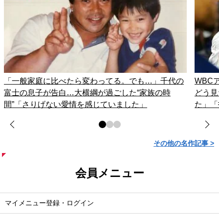
「一般家庭に比べたら変わってる。でも…」千代の
WBC
富士の息子が告白…大横綱が過ごした“家族の時
どう見
間”「さりげない愛情を感じていました」
た」「
その他の名作記事 >
会員メニュー
マイメニュー登録・ログイン