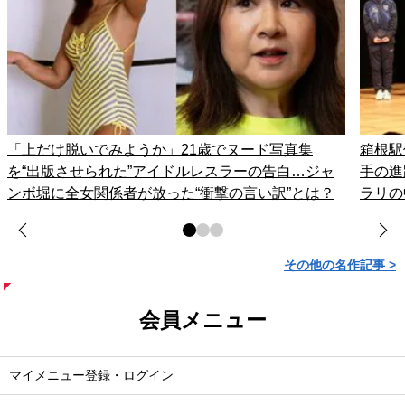
「上だけ脱いでみようか」21歳でヌード写真集
箱根駅
を“出版させられた”アイドルレスラーの告白…ジャ
手の進
ンボ堀に全女関係者が放った“衝撃の言い訳”とは？
ラリの
その他の名作記事 >
会員メニュー
マイメニュー登録・ログイン