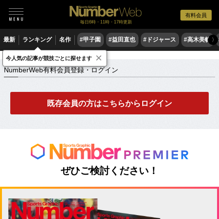
有料会員
毎日6時・11時・17時更新
最新
ランキング
名作
#甲子園
#益田直也
#ドジャース
#高木美帆
〉
×
NumberWeb有料会員登録・ログイン
今人気の記事が競技ごとに探せます
NumberWeb有料会員登録・ログイン
既存会員の方はこちらからログイン
ぜひご検討ください！