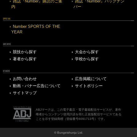
雑誌『Number』購読のご案
雑誌『Number』バックナン
内
バー
SPECIAL
Number SPORTS OF THE
YEAR
ARCHIVE
競技から探す
大会から探す
著者から探す
学校から探す
OTHERS
お問い合わせ
広告掲載について
動画・バナー広告について
サイトポリシー
サイトマップ
ABJマークは、この電子書店・電子書籍配信サービスが、著作
権者からコンテンツ使用許諾を得た正規版配信サービスである
ことを示す登録商標（登録番号6091713号）です。
© Bungeishunju Ltd.