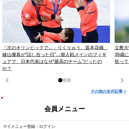
「次のオリンピックで…」りくりゅう、坂本花織、
立教大
鍵山優真が“話し合った日”…個人戦メインのフィギ
38歳
ュアで、日本代表はなぜ“最高のチーム”だったの
拾って
か？
その他の名作記事 >
会員メニュー
マイメニュー登録・ログイン