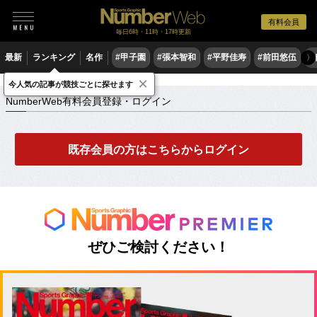
有料会員
毎日6時・11時・17時更新
最新
ランキング
名作
#甲子園
#張本智和
#平野佳寿
#前田悠伍
#
〉
×
NumberWeb有料会員登録・ログイン
今人気の記事が競技ごとに探せます
NumberWeb有料会員登録・ログイン
既存会員の方はこちらからログイン
ぜひご検討ください！