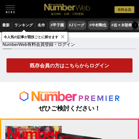
有料会員
毎日6時・11時・17時更新
最新
ランキング
名作
#甲子園
#Jリーグ
#中村剛也
#佐々木朗希
〉
×
NumberWeb有料会員登録・ログイン
今人気の記事が競技ごとに探せます
NumberWeb有料会員登録・ログイン
既存会員の方はこちらからログイン
ぜひご検討ください！