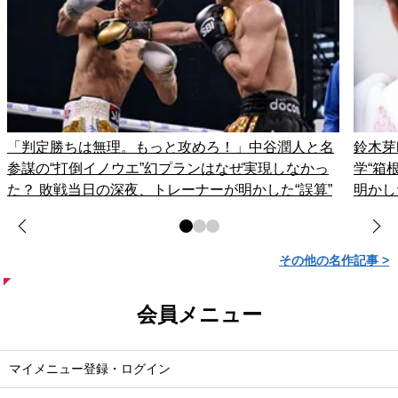
「判定勝ちは無理。もっと攻めろ！」中谷潤人と名
鈴木芽
参謀の“打倒イノウエ”幻プランはなぜ実現しなかっ
学“箱
た？ 敗戦当日の深夜、トレーナーが明かした“誤算”
明かし
その他の名作記事 >
会員メニュー
マイメニュー登録・ログイン