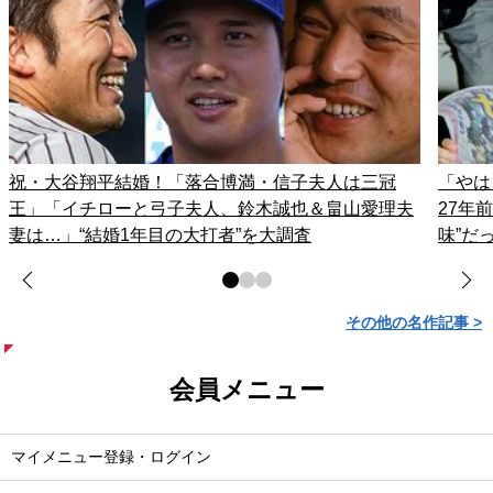
祝・大谷翔平結婚！「落合博満・信子夫人は三冠
「やは
王」「イチローと弓子夫人、鈴木誠也＆畠山愛理夫
27年
妻は…」“結婚1年目の大打者”を大調査
味”だ
その他の名作記事 >
会員メニュー
マイメニュー登録・ログイン