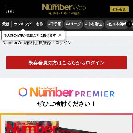
有料会員
毎日6時・11時・17時更新
最新
ランキング
名作
#甲子園
#Jリーグ
#中村剛也
#佐々木朗希
〉
×
NumberWeb有料会員登録・ログイン
今人気の記事が競技ごとに探せます
NumberWeb有料会員登録・ログイン
既存会員の方はこちらからログイン
ぜひご検討ください！