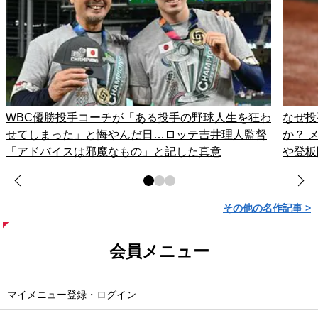
WBC優勝投手コーチが「ある投手の野球人生を狂わ
なぜ投
せてしまった」と悔やんだ日…ロッテ吉井理人監督
か？ 
「アドバイスは邪魔なもの」と記した真意
や登板
その他の名作記事 >
会員メニュー
マイメニュー登録・ログイン