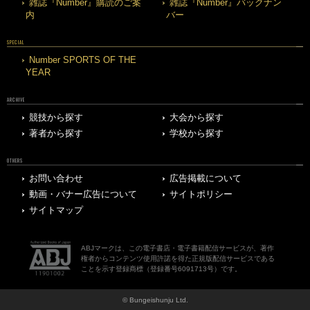
雑誌『Number』購読のご案
雑誌『Number』バックナン
内
バー
SPECIAL
Number SPORTS OF THE
YEAR
ARCHIVE
競技から探す
大会から探す
著者から探す
学校から探す
OTHERS
お問い合わせ
広告掲載について
動画・バナー広告について
サイトポリシー
サイトマップ
ABJマークは、この電子書店・電子書籍配信サービスが、著作
権者からコンテンツ使用許諾を得た正規版配信サービスである
ことを示す登録商標（登録番号6091713号）です。
© Bungeishunju Ltd.