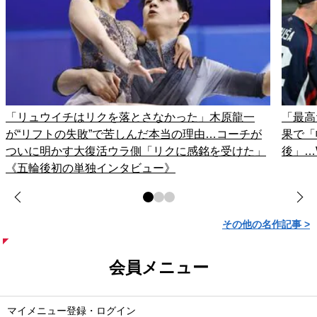
「リュウイチはリクを落とさなかった」木原龍一
「最高
が“リフトの失敗”で苦しんだ本当の理由…コーチが
果で「
ついに明かす大復活ウラ側「リクに感銘を受けた」
後」…
《五輪後初の単独インタビュー》
その他の名作記事 >
会員メニュー
マイメニュー登録・ログイン