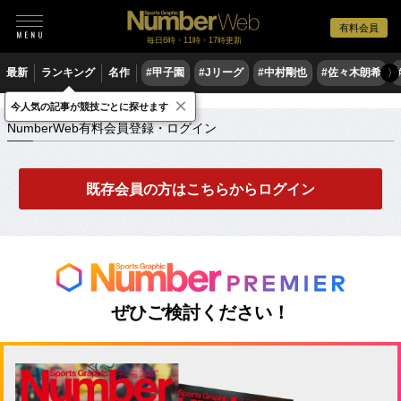
有料会員
毎日6時・11時・17時更新
最新
ランキング
名作
#甲子園
#Jリーグ
#中村剛也
#佐々木朗希
〉
×
NumberWeb有料会員登録・ログイン
今人気の記事が競技ごとに探せます
NumberWeb有料会員登録・ログイン
既存会員の方はこちらからログイン
ぜひご検討ください！