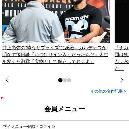
井上尚弥の“粋なサプライズ”に感激…カルデナスが
「ナガ
明かす後日談「じつはサイン入りだったんだ」人生
団は笑
を変えた激戦「宝物として保存しておくよ」
も…永
た」
その他の名作記事 >
会員メニュー
マイメニュー登録・ログイン