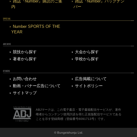
雑誌『Number』購読のご案
雑誌『Number』バックナン
内
バー
SPECIAL
Number SPORTS OF THE
YEAR
ARCHIVE
競技から探す
大会から探す
著者から探す
学校から探す
OTHERS
お問い合わせ
広告掲載について
動画・バナー広告について
サイトポリシー
サイトマップ
ABJマークは、この電子書店・電子書籍配信サービスが、著作
権者からコンテンツ使用許諾を得た正規版配信サービスである
ことを示す登録商標（登録番号6091713号）です。
© Bungeishunju Ltd.