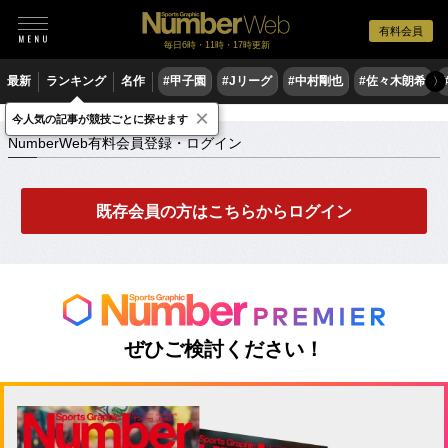
有料会員
毎日6時・11時・17時更新
最新
ランキング
名作
#甲子園
#Jリーグ
#中村剛也
#佐々木朗希
〉
×
NumberWeb有料会員登録・ログイン
今人気の記事が競技ごとに探せます
NumberWeb有料会員登録・ログイン
既存会員の方はこちらからログイン
ぜひご検討ください！