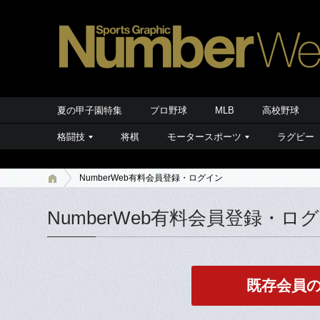
夏の甲子園特集
プロ野球
MLB
高校野球
格闘技
将棋
モータースポーツ
ラグビー
NumberWeb有料会員登録・ログイン
NumberWeb有料会員登録・ロ
既存会員