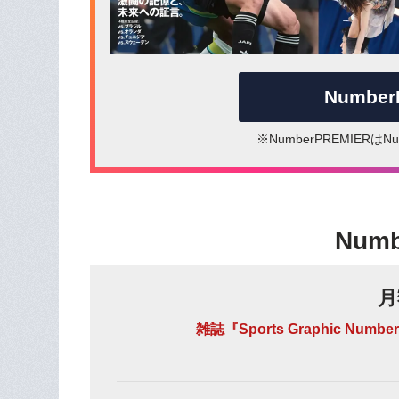
Numbe
※NumberPREMIER
Num
月
雑誌『Sports Graphic