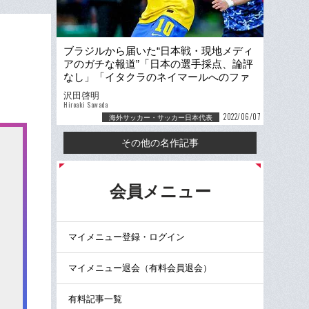
ブラジルから届いた“日本戦・現地メディ
アのガチな報道”「日本の選手採点、論評
なし」「イタクラのネイマールへのファ
ウルは何個目？」
沢田啓明
Hiroaki Sawada
2022/06/07
海外サッカー・サッカー日本代表
その他の名作記事
る
会員メニュー
マイメニュー登録・ログイン
マイメニュー退会（有料会員退会）
有料記事一覧