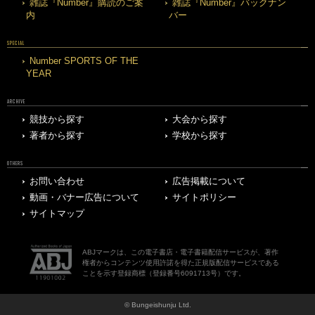
雑誌『Number』購読のご案
雑誌『Number』バックナン
内
バー
SPECIAL
Number SPORTS OF THE
YEAR
ARCHIVE
競技から探す
大会から探す
著者から探す
学校から探す
OTHERS
お問い合わせ
広告掲載について
動画・バナー広告について
サイトポリシー
サイトマップ
ABJマークは、この電子書店・電子書籍配信サービスが、著作
権者からコンテンツ使用許諾を得た正規版配信サービスである
ことを示す登録商標（登録番号6091713号）です。
© Bungeishunju Ltd.