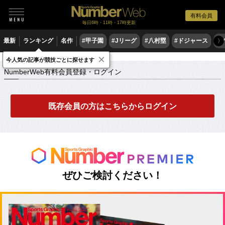
有料会員
毎日6時・11時・17時更新
最新
ランキング
名作
#甲子園
#Jリーグ
#八村塁
#ドジャース
#
〉
×
NumberWeb有料会員登録・ログイン
今人気の記事が競技ごとに探せます
NumberWeb有料会員登録・ログイン
既存会員の方はこちらからログイン
ぜひご検討ください！