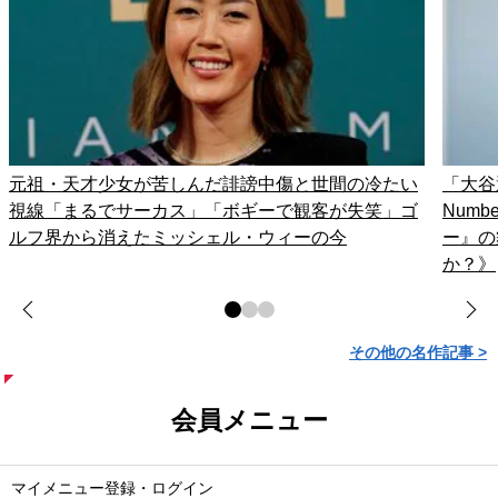
元祖・天才少女が苦しんだ誹謗中傷と世間の冷たい
「大谷
視線「まるでサーカス」「ボギーで観客が失笑」ゴ
Num
ルフ界から消えたミッシェル・ウィーの今
ー』の
か？》
その他の名作記事 >
会員メニュー
マイメニュー登録・ログイン