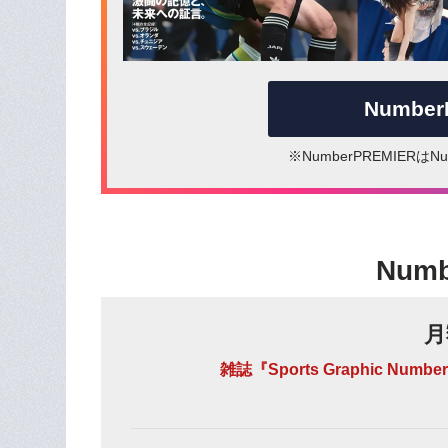
Numbe
※NumberPREMIER
Num
月
雑誌『Sports Graphic