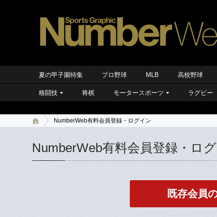
夏の甲子園特集
プロ野球
MLB
高校野球
格闘技
将棋
モータースポーツ
ラグビー
NumberWeb有料会員登録・ログイン
NumberWeb有料会員登録・ロ
既存会員