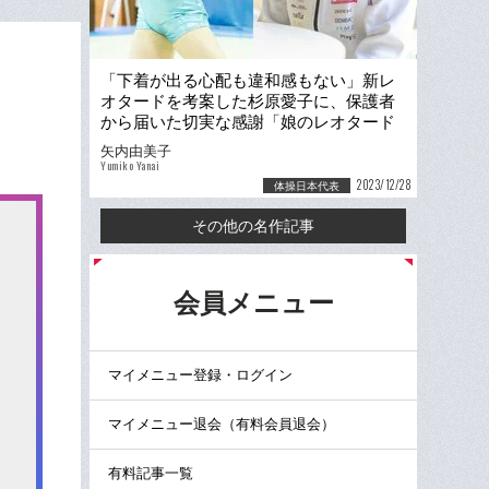
「下着が出る心配も違和感もない」新レ
オタードを考案した杉原愛子に、保護者
から届いた切実な感謝「娘のレオタード
着用に抵抗がありましたが…」
矢内由美子
Yumiko Yanai
2023/12/28
体操日本代表
その他の名作記事
る
会員メニュー
マイメニュー登録・ログイン
マイメニュー退会（有料会員退会）
有料記事一覧