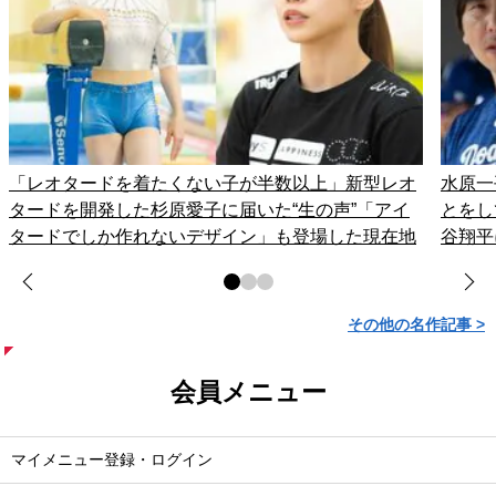
「レオタードを着たくない子が半数以上」新型レオ
水原一
タードを開発した杉原愛子に届いた“生の声”「アイ
とをし
タードでしか作れないデザイン」も登場した現在地
谷翔平
その他の名作記事 >
会員メニュー
マイメニュー登録・ログイン