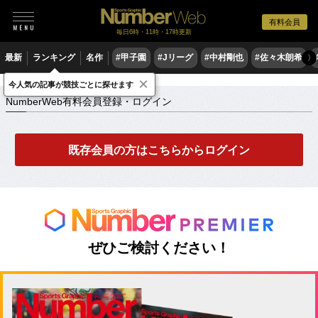
有料会員
毎日6時・11時・17時更新
最新
ランキング
名作
#甲子園
#Jリーグ
#中村剛也
#佐々木朗希
〉
×
NumberWeb有料会員登録・ログイン
今人気の記事が競技ごとに探せます
NumberWeb有料会員登録・ログイン
既存会員の方はこちらからログイン
ぜひご検討ください！