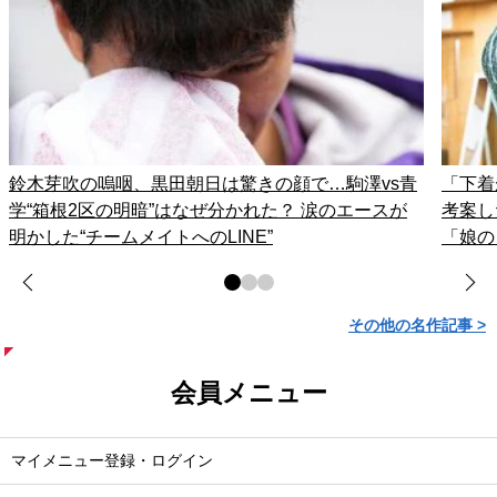
鈴木芽吹の嗚咽、黒田朝日は驚きの顔で…駒澤vs青
「下着
学“箱根2区の明暗”はなぜ分かれた？ 涙のエースが
考案し
明かした“チームメイトへのLINE”
「娘の
その他の名作記事 >
会員メニュー
マイメニュー登録・ログイン