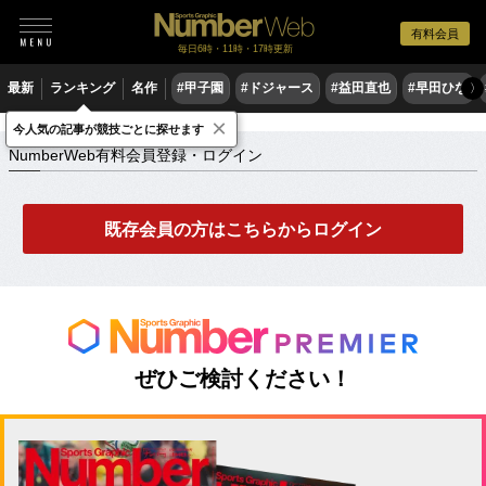
有料会員
毎日6時・11時・17時更新
最新
ランキング
名作
#甲子園
#ドジャース
#益田直也
#早田ひな
〉
×
NumberWeb有料会員登録・ログイン
今人気の記事が競技ごとに探せます
NumberWeb有料会員登録・ログイン
既存会員の方はこちらからログイン
ぜひご検討ください！