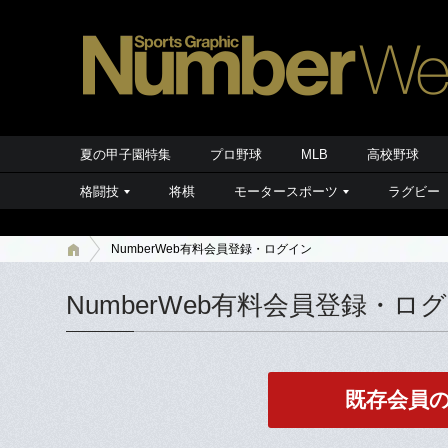
夏の甲子園特集
プロ野球
MLB
高校野球
格闘技
将棋
モータースポーツ
ラグビー
NumberWeb有料会員登録・ログイン
NumberWeb有料会員登録・ロ
既存会員