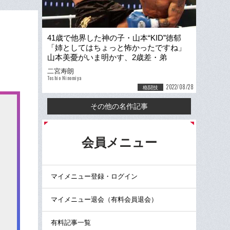
41歳で他界した神の子・山本“KID”徳郁
「姉としてはちょっと怖かったですね」
山本美憂がいま明かす、2歳差・弟
の“100%やる人生”
二宮寿朗
Toshio Ninomiya
2022/08/28
格闘技
その他の名作記事
る
会員メニュー
マイメニュー登録・ログイン
マイメニュー退会（有料会員退会）
有料記事一覧