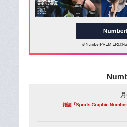
Numbe
※NumberPREMIER
Num
月
雑誌『Sports Graphic