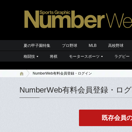
夏の甲子園特集
プロ野球
MLB
高校野球
格闘技
将棋
モータースポーツ
ラグビー
NumberWeb有料会員登録・ログイン
NumberWeb有料会員登録・ロ
既存会員