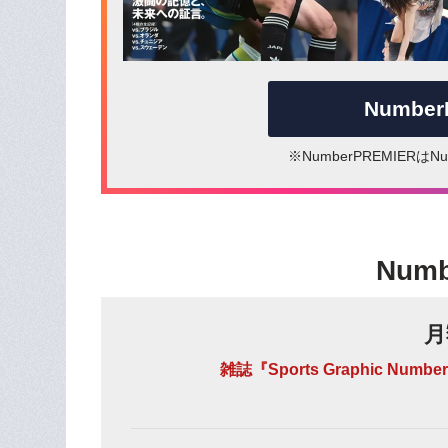
Numbe
※NumberPREMIER
Num
月
雑誌『Sports Graphic