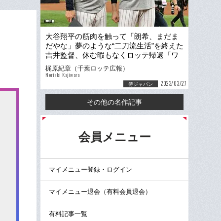
大谷翔平の筋肉を触って「朗希、まだま
だやな」夢のような“二刀流生活”を終えた
吉井監督、休む暇もなくロッテ帰還「ワ
クワクするチームつくる」
梶原紀章（千葉ロッテ広報）
Noriaki Kajiwara
2023/03/27
侍ジャパン
その他の名作記事
る
会員メニュー
マイメニュー登録・ログイン
マイメニュー退会（有料会員退会）
有料記事一覧