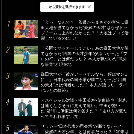
×
ここから競技を選択できます
最新
24時間
週間
「えっ、なんで？」監督からまさかの宣告…鎌
田大地が勝てなかった“愛媛の天才”はなぜトッ
プチームに上がれなかった？「大地はプロで活
躍しているのに…と」
「公園でサッカーしてこい」あの鎌田大地が勝
てなかった“四国の天才少年”がぶつかった「プ
ロの壁」とは何だった？ 本人が気づいた“意外
な事実”と現在地
鎌田大地が「彼がアーセナルなら、僕はマンU
に…」日本代表の司令塔が勝てなかった“四国
の天才”とは何者だった？ 本人が語った「ライ
バルとの軌跡」
＜スペシャル対談＞中田英寿×伊東純也「純也
は速くなさそうに見えて速い」中田が驚い
た“疑問”に伊東は何と答えた？「走り方が変だ
って言われます…笑」
サッカー“日本代表の司令塔”が勝てなかった
「愛媛の天才少年」とは何者だった？「将来は