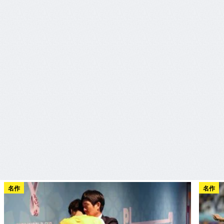
名作
名作