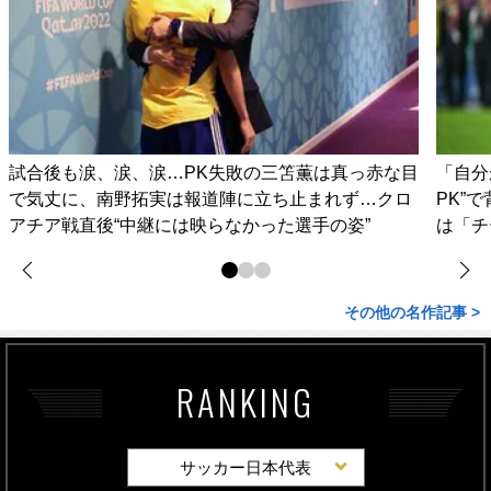
試合後も涙、涙、涙…PK失敗の三笘薫は真っ赤な目
「自分
で気丈に、南野拓実は報道陣に立ち止まれず…クロ
PK”
アチア戦直後“中継には映らなかった選手の姿”
は「チ
その他の名作記事 >
RANKING
サッカー日本代表