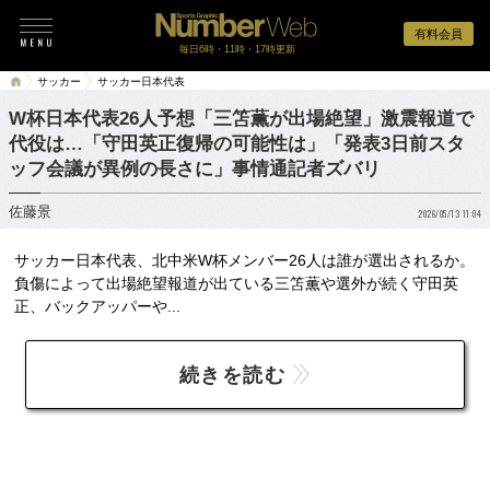
有料会員
毎日6時・11時・17時更新
サッカー
サッカー日本代表
W杯日本代表26人予想「三笘薫が出場絶望」激震報道で
代役は…「守田英正復帰の可能性は」「発表3日前スタ
ッフ会議が異例の長さに」事情通記者ズバリ
佐藤景
2026/05/13 11:04
サッカー日本代表、北中米W杯メンバー26人は誰が選出されるか。
負傷によって出場絶望報道が出ている三笘薫や選外が続く守田英
正、バックアッパーや...
続きを読む