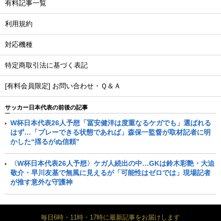
有料記事一覧
利用規約
対応機種
特定商取引法に基づく表記
[有料会員限定] お問い合わせ・Ｑ＆Ａ
サッカー日本代表の前後の記事
W杯日本代表26人予想「冨安健洋は度重なるケガでも」選ばれる
はず…「プレーできる状態であれば」森保一監督が取材記者に明
かした“揺るがぬ信頼”
〈W杯日本代表26人予想〉ケガ人続出の中…GKは鈴木彩艶・大迫
敬介・早川友基で無風に見えるが「可能性はゼロでは」現場記者
が推す意外な守護神
毎日6時・11時・17時に最新記事をお届けします