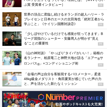
ぶ賞 受賞者インタビュー］
PR
世界の頂点に君臨し続けるオランダの超人ハリー・ラ
ブレイセンと日本のエースの太田海也「絶対王者から
学ぶこと」《ケイリン国際対談②》
PR
「少しぼやけているだけでも感覚が狂ってきます」B
リーグ屈指のシューター・安藤周人が明かす“見え
る”ことの重要性
PR
《山の神対談》「やっぱり“タイパ”がいい！」箱根の
名ランナー、柏原竜二と神野大地が語る「エアー
サ
®
ロンパス
」×コンディショニング術
®
PR
「会場の声は自分を客観視するバロメーター」柔道
48kg級金メダリスト・角田夏実が感じていた声の力
と、声を活かした新たなミッション
PR