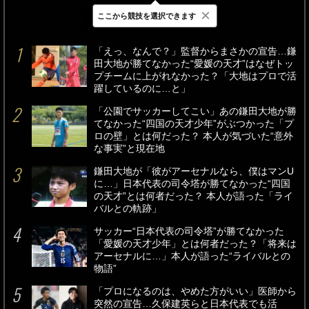
×
ここから競技を選択できます
最新
24時間
週間
「えっ、なんで？」監督からまさかの宣告…鎌
田大地が勝てなかった“愛媛の天才”はなぜトッ
プチームに上がれなかった？「大地はプロで活
躍しているのに…と」
「公園でサッカーしてこい」あの鎌田大地が勝
てなかった“四国の天才少年”がぶつかった「プ
ロの壁」とは何だった？ 本人が気づいた“意外
な事実”と現在地
鎌田大地が「彼がアーセナルなら、僕はマンU
に…」日本代表の司令塔が勝てなかった“四国
の天才”とは何者だった？ 本人が語った「ライ
バルとの軌跡」
サッカー“日本代表の司令塔”が勝てなかった
「愛媛の天才少年」とは何者だった？「将来は
アーセナルに…」本人が語った“ライバルとの
物語”
「プロになるのは、やめた方がいい」医師から
突然の宣告…久保建英らと日本代表でも活