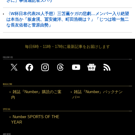
さに」事情通記者ズバリ
〈W杯日本代表26人予想〉三笘薫ケガの悲劇…メンバー入り絶望
は本当か「板倉滉、冨安健洋、町田浩樹は？」「じつは唯一無二
な長友佑都と菅原由勢」
毎日6時・11時・17時に最新記事をお届けします
FOLLOW US
MAGAZINE
雑誌『Number』購読のご案
雑誌『Number』バックナン
内
バー
SPECIAL
Number SPORTS OF THE
YEAR
ARCHIVE