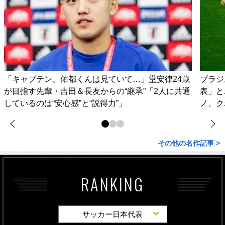
「キャプテン、佑都くんは見ていて…」堂安律24歳
ブラジ
が目指す先輩・吉田＆長友からの“継承”「2人に共通
表」と
しているのは“安心感”と“説得力”」
ノ、ク
その他の名作記事 >
RANKING
サッカー日本代表