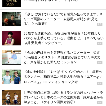
「少しぼやけているだけでも感覚が狂ってきます」B
リーグ屈指のシューター・安藤周人が明かす“見え
る”ことの重要性
PR
38歳でも進化を続ける篠山竜青が語る「10年前より
バスケが上手くなっている」理由とは。［MVVりらい
ぶ賞 受賞者インタビュー］
PR
「会場の声は自分を客観視するバロメーター」柔道
48kg級金メダリスト・角田夏実が感じていた声の力
と、声を活かした新たなミッション
PR
《山の神対談》「やっぱり“タイパ”がいい！」箱根の
名ランナー、柏原竜二と神野大地が語る「エアー
サ
®
ロンパス
」×コンディショニング術
®
PR
世界の頂点に君臨し続けるオランダの超人ハリー・ラ
ブレイセンと日本のエースの太田海也「絶対王者から
学ぶこと」《ケイリン国際対談②》
PR