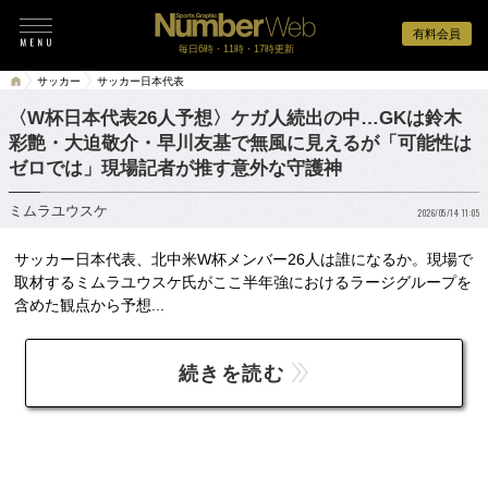
有料会員
毎日6時・11時・17時更新
サッカー
サッカー日本代表
〈W杯日本代表26人予想〉ケガ人続出の中…GKは鈴木
彩艶・大迫敬介・早川友基で無風に見えるが「可能性は
ゼロでは」現場記者が推す意外な守護神
ミムラユウスケ
2026/05/14 11:05
サッカー日本代表、北中米W杯メンバー26人は誰になるか。現場で
取材するミムラユウスケ氏がここ半年強におけるラージグループを
含めた観点から予想...
続きを読む