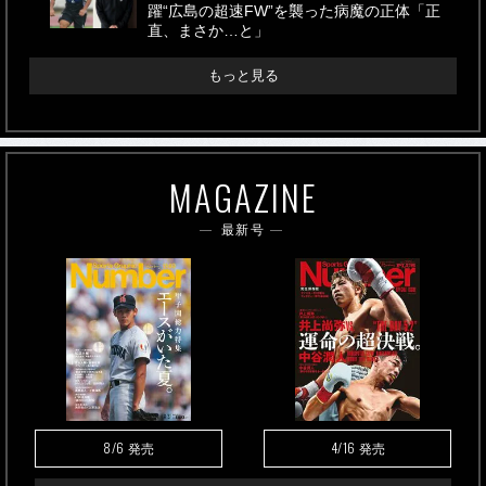
躍“広島の超速FW”を襲った病魔の正体「正
直、まさか…と」
もっと見る
MAGAZINE
最新号
8/6
4/16
発売
発売