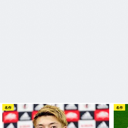
名作
名作