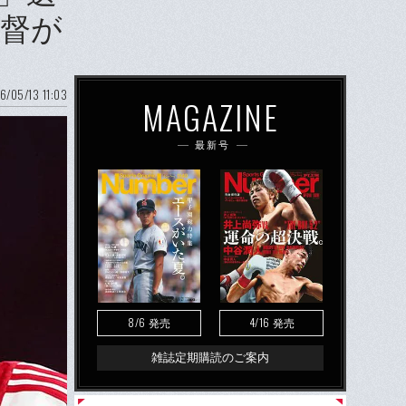
督が
6/05/13 11:03
MAGAZINE
最新号
8/6
4/16
発売
発売
雑誌定期購読のご案内