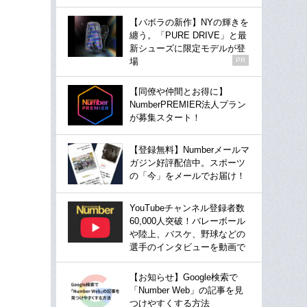
【バボラの新作】NYの輝きを
纏う。「PURE DRIVE」と最
新シューズに限定モデルが登
場
PR
【同僚や仲間とお得に】
NumberPREMIER法人プラン
が募集スタート！
【登録無料】Numberメールマ
ガジン好評配信中。スポーツ
の「今」をメールでお届け！
YouTubeチャンネル登録者数
60,000人突破！バレーボール
や陸上、バスケ、野球などの
選手のインタビューを動画で
【お知らせ】Google検索で
「Number Web」の記事を見
つけやすくする方法