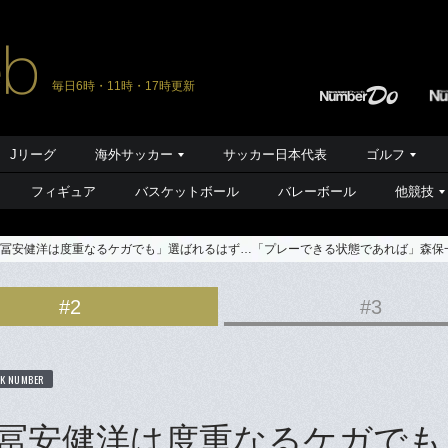
毎日6時・11時・17時更新
Jリーグ
海外サッカー
サッカー日本代表
ゴルフ
フィギュア
バスケットボール
バレーボール
他競技
「冨安健洋は度重なるケガでも」選ばれるはず…「プレーできる状態であれば」森保一
#2
#3
K NUMBER
「冨安健洋は度重なるケガでも