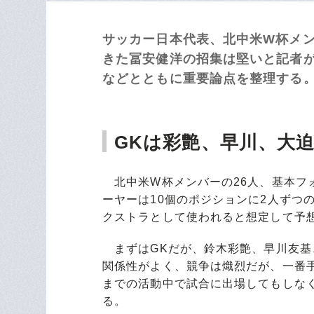
サッカー日本代表、北中米W杯メン
きた冨安健洋の招集は堅いと記者
などとともに重要論点を整理する。
GKは彩艶、早川、大迫
北中米W杯メンバーの26人、基本フォー
ーヤーは10個のポジションに2人ずつの
クストラとして使われると想定して予
まずはGKだが、鈴木彩艶、早川友基、
関係性がよく、競争は熾烈だが、一番
までの活動中で試合に出場してもしな
る。