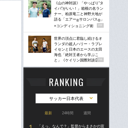
《山の神対談》「やっぱり“タ
イパ”がいい！」箱根の名ラン
ナー、柏原竜二と神野大地が
語る「エアー
サロンパス
」
®
®
×コンディショニング術
PR
世界の頂点に君臨し続けるオ
ランダの超人ハリー・ラブレ
イセンと日本のエースの太田
海也「絶対王者から学ぶこ
と」《ケイリン国際対談②》
PR
RANKING
サッカー日本代表
最新
24時間
週間
「えっ、なんで？」監督からまさかの宣
「