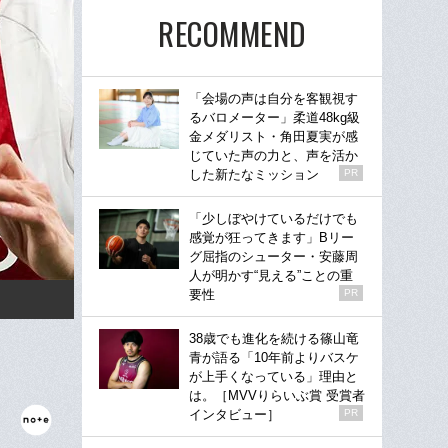
RECOMMEND
「会場の声は自分を客観視す
るバロメーター」柔道48kg級
金メダリスト・角田夏実が感
じていた声の力と、声を活か
した新たなミッション
PR
「少しぼやけているだけでも
感覚が狂ってきます」Bリー
グ屈指のシューター・安藤周
人が明かす“見える”ことの重
要性
PR
38歳でも進化を続ける篠山竜
青が語る「10年前よりバスケ
が上手くなっている」理由と
は。［MVVりらいぶ賞 受賞者
インタビュー］
PR