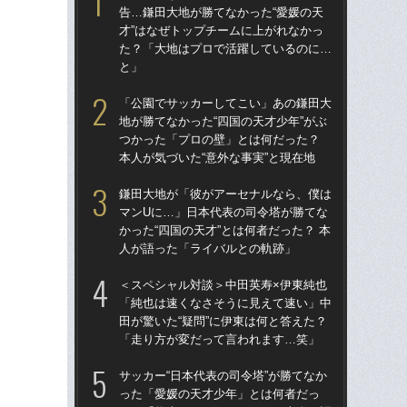
告…鎌田大地が勝てなかった“愛媛の天
告…
才”はなぜトップチームに上がれなかっ
才”
た？「大地はプロで活躍しているのに…
た
と」
と
「公園でサッカーしてこい」あの鎌田大
鎌
地が勝てなかった“四国の天才少年”がぶ
マ
つかった「プロの壁」とは何だった？
かっ
本人が気づいた“意外な事実”と現在地
人
鎌田大地が「彼がアーセナルなら、僕は
「
マンUに…」日本代表の司令塔が勝てな
地が
かった“四国の天才”とは何者だった？ 本
つ
人が語った「ライバルとの軌跡」
本人
＜スペシャル対談＞中田英寿×伊東純也
サッ
「純也は速くなさそうに見えて速い」中
っ
田が驚いた“疑問”に伊東は何と答えた？
た
「走り方が変だって言われます…笑」
った
サッカー“日本代表の司令塔”が勝てなか
「
った「愛媛の天才少年」とは何者だっ
師