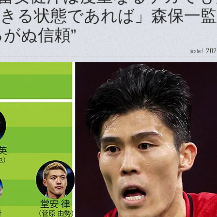
きる状態であれば」森保一監
がぬ信頼”
202
posted