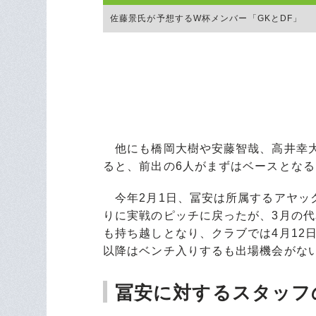
佐藤景氏が予想するW杯メンバー「GKとDF」
他にも橋岡大樹や安藤智哉、高井幸大
ると、前出の6人がまずはベースとな
今年2月1日、冨安は所属するアヤック
りに実戦のピッチに戻ったが、3月の
も持ち越しとなり、クラブでは4月12
以降はベンチ入りするも出場機会がな
冨安に対するスタッフ