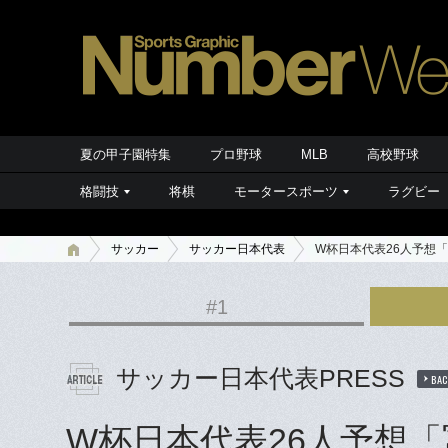
夏の甲子園特集
プロ野球
MLB
高校野球
格闘技
将棋
モータースポーツ
ラグビー
サッカー
サッカー日本代表
W杯日本代表26人予想
#1
サッカー日本代表PRESS
BAC
W杯日本代表26人予想