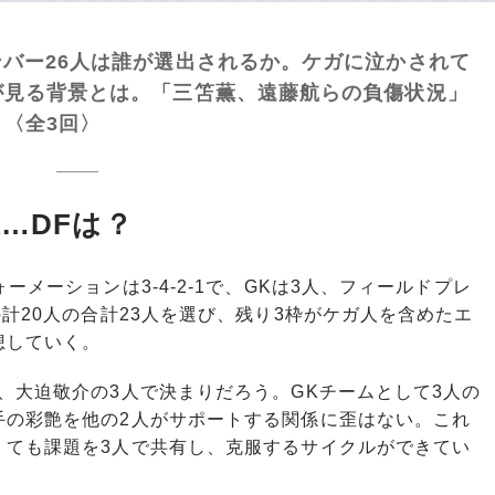
バー26人は誰が選出されるか。ケガに泣かされて
が見る背景とは。「三笘薫、遠藤航らの負傷状況」
〈全3回〉
…DFは？
メーションは3-4-2-1で、GKは3人、フィールドプレ
計20人の合計23人を選び、残り3枠がケガ人を含めたエ
想していく。
大迫敬介の3人で決まりだろう。GKチームとして3人の
手の彩艶を他の2人がサポートする関係に歪はない。これ
くても課題を3人で共有し、克服するサイクルができてい