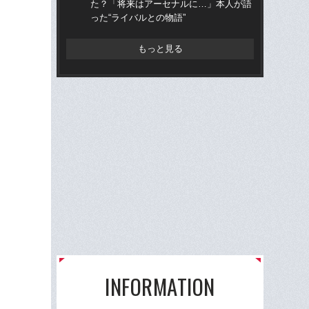
た？「将来はアーセナルに…」本人が語
表で
った“ライバルとの物語”
の
もっと見る
INFORMATION