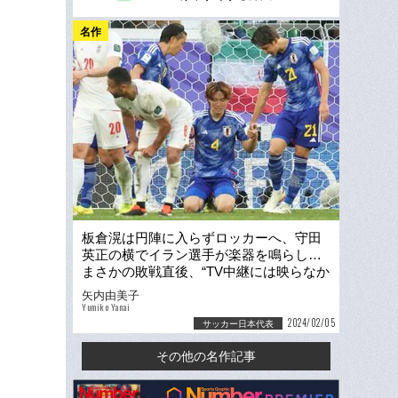
名作
板倉滉は円陣に入らずロッカーへ、守田
英正の横でイラン選手が楽器を鳴らし…
まさかの敗戦直後、“TV中継には映らなか
った”選手の姿
矢内由美子
Yumiko Yanai
2024/02/05
サッカー日本代表
その他の名作記事