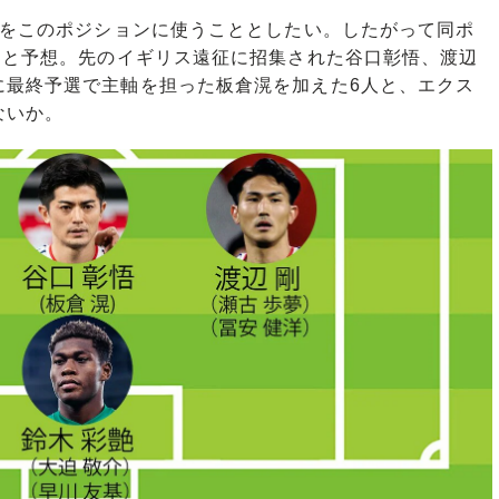
つをこのポジションに使うこととしたい。したがって同ポ
ると予想。先のイギリス遠征に招集された谷口彰悟、渡辺
に最終予選で主軸を担った板倉滉を加えた6人と、エクス
ないか。