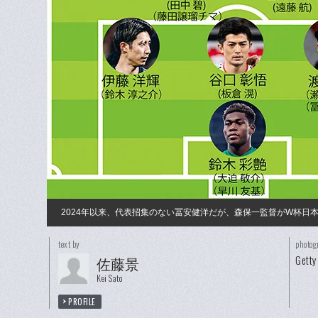
2024年以来、代表招集のない冨安健洋だが、森保一監督がW杯日
text by
photog
Getty
佐藤景
Kei Sato
PROFILE