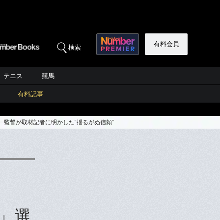
有料会員
検索
テニス
競馬
有料記事
監督が取材記者に明かした“揺るがぬ信頼”
」選