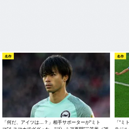
名作
名作
「何だ、アイツは…？」相手サポーターが“ミト
「“ミ