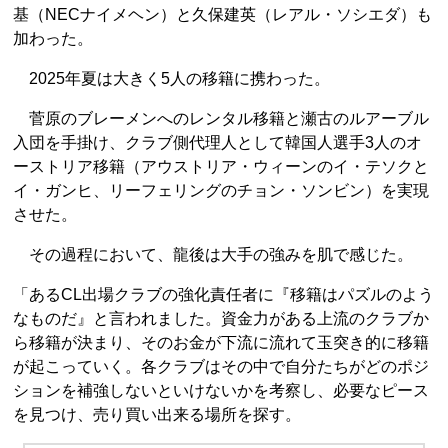
基（NECナイメヘン）と久保建英（レアル・ソシエダ）も
加わった。
2025年夏は大きく5人の移籍に携わった。
菅原のブレーメンへのレンタル移籍と瀬古のルアーブル
入団を手掛け、クラブ側代理人として韓国人選手3人のオ
ーストリア移籍（アウストリア・ウィーンのイ・テソクと
イ・ガンヒ、リーフェリングのチョン・ソンビン）を実現
させた。
その過程において、龍後は大手の強みを肌で感じた。
「あるCL出場クラブの強化責任者に『移籍はパズルのよう
なものだ』と言われました。資金力がある上流のクラブか
ら移籍が決まり、そのお金が下流に流れて玉突き的に移籍
が起こっていく。各クラブはその中で自分たちがどのポジ
ションを補強しないといけないかを考察し、必要なピース
を見つけ、売り買い出来る場所を探す。