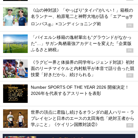
《山の神対談》「やっぱり“タイパ”がいい！」箱根の
名ランナー、柏原竜二と神野大地が語る「エアー
サ
®
ロンパス
」×コンディショニング術
®
PR
「バイエルン移籍の逸材輩出も“グラウンドがなかっ
た”…」サガン鳥栖最強アカデミーを変えた『企業版
ふるさと納税』
PR
《ラグビー界と体操界の同学年レジェンド対談》初対
面のリーチマイケルと内村航平が本音で語り合った競
技愛「好きだから、続けられる」
PR
Number SPORTS OF THE YEAR 2026 開催決定！
2026年を代表するアスリートを表彰
世界の頂点に君臨し続けるオランダの超人ハリー・ラ
ブレイセンと日本のエースの太田海也「絶対王者から
学ぶこと」《ケイリン国際対談②》
PR