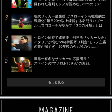
嫌われた審判モレノが認めない“2つのミス”
現代サッカー最先端は“スローインも徹底的に
戦術化” 毎日20分以上練習する名門リバプー
ル…専門コーチが明かす「3つの分類」とは
ヘロイン所持で逮捕後「刑務所サッカー大会」
イタリアが恨む“W杯韓国寄り判定”モレノ主審
の業が深すぎ「20年後の今も私の心は…」
世界一有名なサッカーの応援団長!?
スペインの“マノロおじさん”の素顔。
もっと見る
MAGAZINE