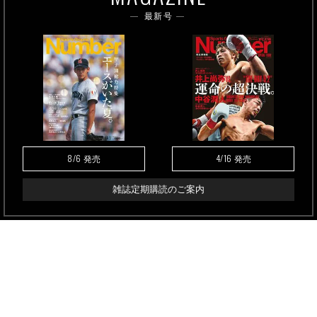
最新号
8/6
4/16
発売
発売
雑誌定期購読のご案内