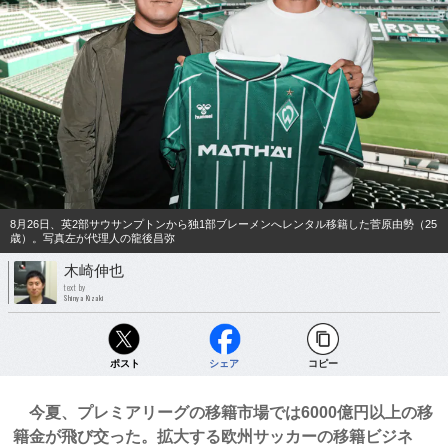
8月26日、英2部サウサンプトンから独1部ブレーメンへレンタル移籍した菅原由勢（25
歳）。写真左が代理人の龍後昌弥
木崎伸也
text by
Shinya Kizaki
ポスト
シェア
コピー
今夏、プレミアリーグの移籍市場では6000億円以上の移
籍金が飛び交った。拡大する欧州サッカーの移籍ビジネ