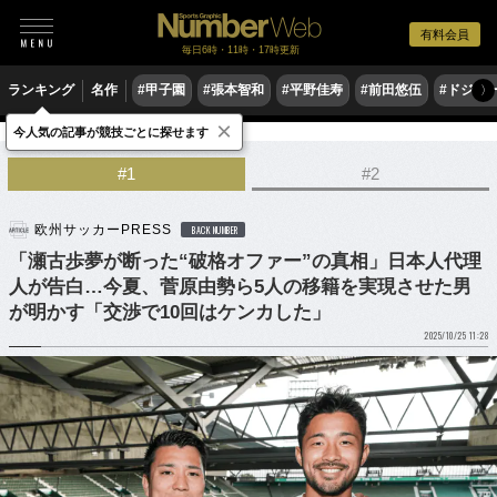
有料会員
毎日6時・11時・17時更新
ランキング
名作
#甲子園
#張本智和
#平野佳寿
#前田悠伍
#ドジャ
〉
×
今人気の記事が競技ごとに探せます
サッカー
サッカー日本代表
#1
#2
欧州サッカーPRESS
BACK NUMBER
「瀬古歩夢が断った“破格オファー”の真相」日本人代理
人が告白…今夏、菅原由勢ら5人の移籍を実現させた男
が明かす「交渉で10回はケンカした」
2025/10/25 11:28