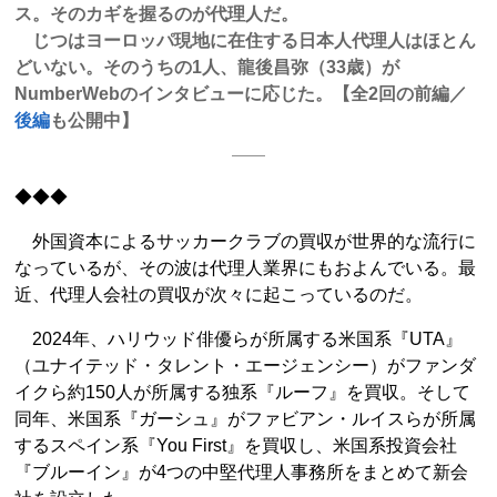
ス。そのカギを握るのが代理人だ。
じつはヨーロッパ現地に在住する日本人代理人はほとん
どいない。そのうちの1人、龍後昌弥（33歳）が
NumberWebのインタビューに応じた。【全2回の前編／
後編
も公開中】
◆◆◆
外国資本によるサッカークラブの買収が世界的な流行に
なっているが、その波は代理人業界にもおよんでいる。最
近、代理人会社の買収が次々に起こっているのだ。
2024年、ハリウッド俳優らが所属する米国系『UTA』
（ユナイテッド・タレント・エージェンシー）がファンダ
イクら約150人が所属する独系『ルーフ』を買収。そして
同年、米国系『ガーシュ』がファビアン・ルイスらが所属
するスペイン系『You First』を買収し、米国系投資会社
『ブルーイン』が4つの中堅代理人事務所をまとめて新会