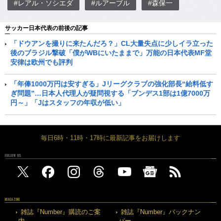
#レアル・ソシエダ
#ルアーブル
#森保一
サッカー日本代表の前後の記事
「ドウアンを撮りに来たんだろ？」CL大量失点に少しイラ立った
後のブラジル撃破「僕がWBにいたままで」万能の日本代表MF堂
安律は欧州でも評判
「年俸1000万円は安すぎる」Jリーグクラブの強化部長“給料低す
ぎ問題”…日本人代理人が疑問視する「ブンデス1部は1億7000万
円～」「Jはスタッフの年収が低い」
毎日6時・11時・17時に最新記事をお届けします
FOLLOW US
MAGAZINE
雑誌『Number』購読のご案
雑誌『Number』バックナン