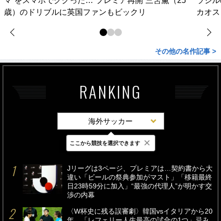
マ”をスマホでググった…“プレミア再開”三笘薫（25
ラジル
歳）のドリブルに英国ファンもビックリ
カオス
その他の名作記事 >
RANKING
海外サッカー
×
ここから競技を選択できます
最新
24時間
週間
Jリーグは3ページ、プレミアは…契約書から大
違い「ビールの祭典参加がマスト」「移籍最終
日23時59分に加入」“最強の代理人”が明かす交
渉の内幕
〈W杯史に残る誤審劇〉韓国vsイタリアから20
年…「レフェリー人生最高の試合の1つ」忌み