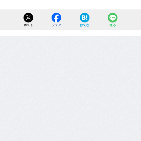
ポスト
シェア
はてな
送る