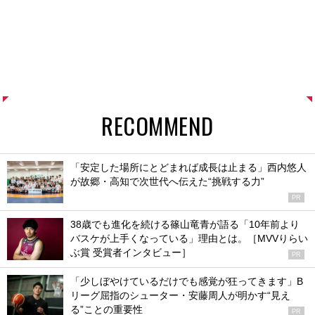
RECOMMEND
「安定した場所にとどまれば成長は止まる」西内悠人
が故郷・高知で次世代へ伝えた“挑戦する力”
PR
38歳でも進化を続ける篠山竜青が語る「10年前より
バスケが上手くなっている」理由とは。［MVVりらい
ぶ賞 受賞者インタビュー］
PR
「少しぼやけているだけでも感覚が狂ってきます」B
リーグ屈指のシューター・安藤周人が明かす“見え
る”ことの重要性
PR