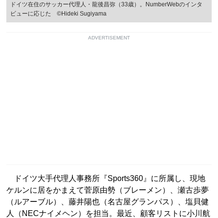
ドイツ在住のサッカー代理人・龍後昌弥（33歳）。NumberWebのインタ
ビューに応じた ©Hideki Sugiyama
ADVERTISEMENT
ドイツ大手代理人事務所『Sports360』に所属し、現地
ケルンに居をかまえて菅原由勢（ブレーメン）、瀬古歩夢
（ルアーブル）、藤井陽也（名古屋グランパス）、塩貝健
人（NECナイメヘン）を担当。最近、顧客リストに小川航