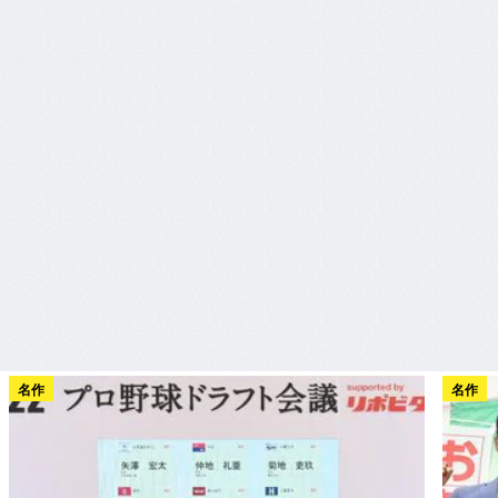
名作
名作