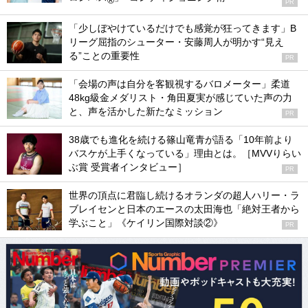
®
PR
「少しぼやけているだけでも感覚が狂ってきます」B
リーグ屈指のシューター・安藤周人が明かす“見え
る”ことの重要性
PR
「会場の声は自分を客観視するバロメーター」柔道
48kg級金メダリスト・角田夏実が感じていた声の力
と、声を活かした新たなミッション
PR
38歳でも進化を続ける篠山竜青が語る「10年前より
バスケが上手くなっている」理由とは。［MVVりらい
ぶ賞 受賞者インタビュー］
PR
世界の頂点に君臨し続けるオランダの超人ハリー・ラ
ブレイセンと日本のエースの太田海也「絶対王者から
学ぶこと」《ケイリン国際対談②》
PR