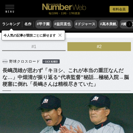
有料会員
毎日6時・11時・17時更新
ランキング
名作
#甲子園
#益田直也
#ドジャース
#高木美帆
#鈴木
〉
×
今人気の記事が競技ごとに探せます
野球
プロ野球
#1
#2
野球クロスロード
BACK NUMBER
長嶋茂雄が思わず「キヨシ、これが本当の重圧なんだ
な…」中畑清が振り返る“代表監督”秘話…極秘入院→脳
梗塞に倒れ「長嶋さんは精根尽きていた」