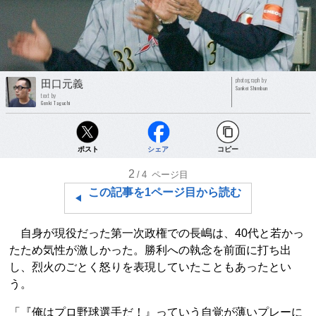
photograph by
田口元義
Sankei Shimbun
text by
Genki Taguchi
ポスト
シェア
コピー
2
/4
ページ目
この記事を1ページ目から読む
自身が現役だった第一次政権での長嶋は、40代と若かっ
たため気性が激しかった。勝利への執念を前面に打ち出
し、烈火のごとく怒りを表現していたこともあったとい
う。
「『俺はプロ野球選手だ！』っていう自覚が薄いプレーに