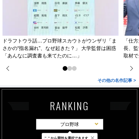
ドラフトウラ話…プロ野球スカウトがウンザリ「ま
「仕方
さかの“指名漏れ”、なぜ起きた？」 大学監督は困惑
長、監
「あんなに調査書も来てたのに…」
取材で
その他の名作記事 >
RANKING
プロ野球
×
ここから競技を選択できます