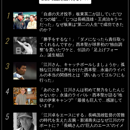
最新
24時間
週間
「自虐の天才投手」板東英二が話していた“ひ
とつの嘘”…「じつは長嶋茂雄・王貞治キラー
だった」なぜ板東は“第二の人生”で成功できた
のか？
「勝手をするな！」「ダメになったら責任取っ
てくれるんですか」西本聖が球界初の“独自調
整”を貫いたワケと、伝説の「足上げフォー
ム」誕生秘話
「江川さん、キャッチボールしましょうか」孤
独な江川卓に声をかけた西本聖…永遠のライバ
ルの本当の関係性とは「誘いあってゴルフにも
行った」
「あのとき、江川さんは初めて努力をしたんじ
ゃないか」永遠のライバル・西本聖が語る“地
獄の伊東キャンプ”「最後も巨人で…感謝して
います」
「江川卓をエースにする」長嶋茂雄監督の苦難
の時代を支えた左腕・新浦壽夫はなぜ江川のサ
ポートに？「長嶋さんの“巨人のエース”のイメ