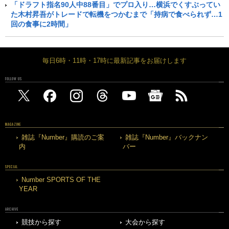
「ドラフト指名90人中88番目」でプロ入り…横浜でくすぶってい
た木村昇吾がトレードで転機をつかむまで「持病で食べられず…1
回の食事に2時間」
毎日6時・11時・17時に最新記事をお届けします
FOLLOW US
MAGAZINE
雑誌『Number』購読のご案
雑誌『Number』バックナン
内
バー
SPECIAL
Number SPORTS OF THE
YEAR
ARCHIVE
競技から探す
大会から探す