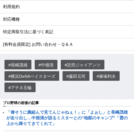
利用規約
対応機種
特定商取引法に基づく表記
[有料会員限定] お問い合わせ・Ｑ＆Ａ
#長嶋茂雄
#中畑清
#読売ジャイアンツ
#横浜DeNAベイスターズ
#藤田元司
#篠塚利夫
#アテネ五輪
プロ野球の前後の記事
「偉そうに腕組んで見てんじゃねぇ！」に「よぉし」と長嶋茂雄
が走り出し…中畑清が語るミスターとの“地獄のキャンプ”「雲の
上から降りてきてくれて」