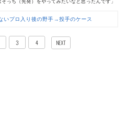
はそっち（先発）をやってみたいなと思ったんです」
ないプロ入り後の野手→投手のケース
3
4
NEXT