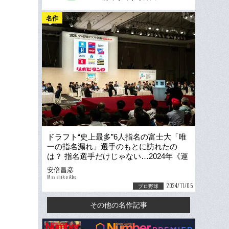
名作
ドラフト“史上最多”6人指名の富士大「唯
一の指名漏れ」選手のもとに訪れたの
は？ 指名選手だけじゃない…2024年《運
命のドラフト会議》その後の物語
安倍昌彦
Masahiko Abe
2024/11/05
プロ野球
その他の名作記事