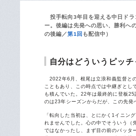
投手転向3年目を迎える中日ドラ
ー。後編は先発への思い、勝利へ
の後編／
第1回
も配信中）
自分はどういうピッチ
2022年6月、根尾は立浪和義監督と
こともあり、この時点では中継ぎとし
も積んでいた。22年は最終的に登板25
のは23年シーズンからだが、この先発
「転向した当初は、とにかく1イニン
れませんでした。心の中でそういう（
ではなかったし、まず目の前のバッタ