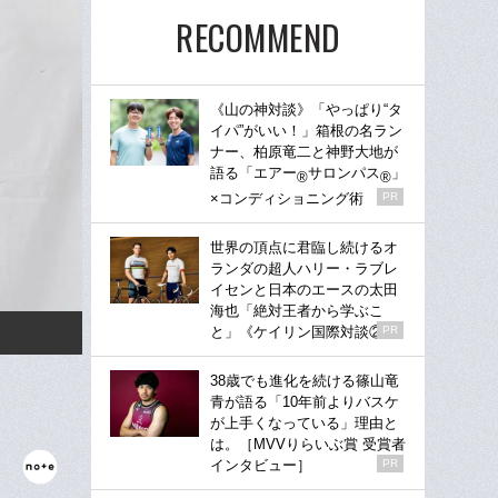
RECOMMEND
《山の神対談》「やっぱり“タ
イパ”がいい！」箱根の名ラン
ナー、柏原竜二と神野大地が
語る「エアー
サロンパス
」
®
®
×コンディショニング術
PR
世界の頂点に君臨し続けるオ
ランダの超人ハリー・ラブレ
イセンと日本のエースの太田
海也「絶対王者から学ぶこ
と」《ケイリン国際対談②》
PR
38歳でも進化を続ける篠山竜
青が語る「10年前よりバスケ
が上手くなっている」理由と
は。［MVVりらいぶ賞 受賞者
インタビュー］
PR