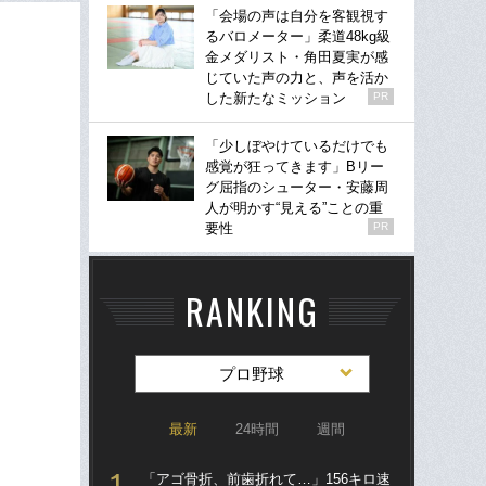
「会場の声は自分を客観視す
るバロメーター」柔道48kg級
金メダリスト・角田夏実が感
じていた声の力と、声を活か
した新たなミッション
PR
「少しぼやけているだけでも
感覚が狂ってきます」Bリー
グ屈指のシューター・安藤周
人が明かす“見える”ことの重
要性
PR
RANKING
プロ野球
最新
24時間
週間
「アゴ骨折、前歯折れて…」156キロ速
「ア