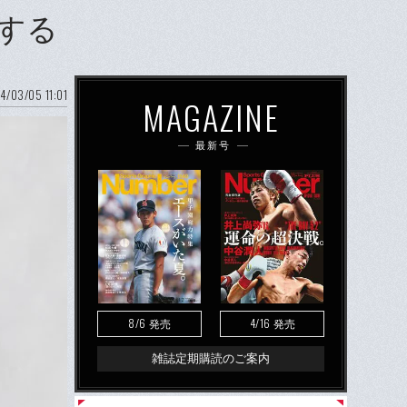
する
4/03/05 11:01
MAGAZINE
最新号
8/6
4/16
発売
発売
雑誌定期購読のご案内