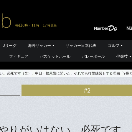
毎日6時・11時・17時更新
Jリーグ
海外サッカー
サッカー日本代表
ゴルフ
フィギュア
バスケットボール
バレーボール
他競技
い。必死です（笑）」中日・根尾昂に聞いた、それでも打撃練習もする理由「9番
#2
やりがいはない。必死です