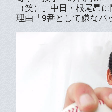
（笑）」中日・根尾昂に
理由「9番として嫌なバ