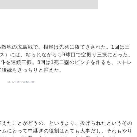
る敵地の広島戦で、根尾は先発に抜てきされた。1回は三
クス）には、粘られながらも9球目で空振り三振にとった。
海斗を連続三振。3回は1死二塁のピンチを作るも、ストレ
て後続をきっちりと抑えた。
ADVERTISEMENT
抑えたことがどうの、というより、投げられたというその
ームにとって中継ぎの役割はとても大事だし、それもやり