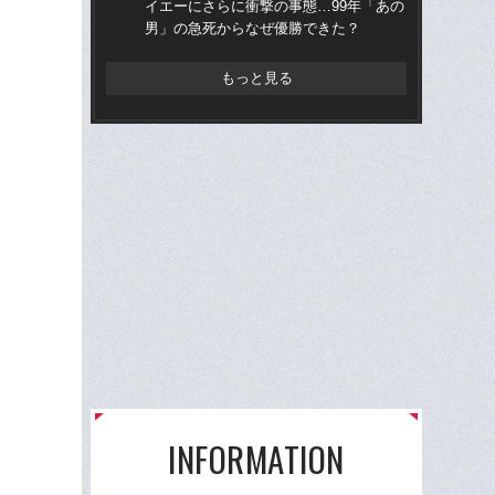
イエーにさらに衝撃の事態…99年「あの
ら“
男」の急死からなぜ優勝できた？
ス
もっと見る
INFORMATION