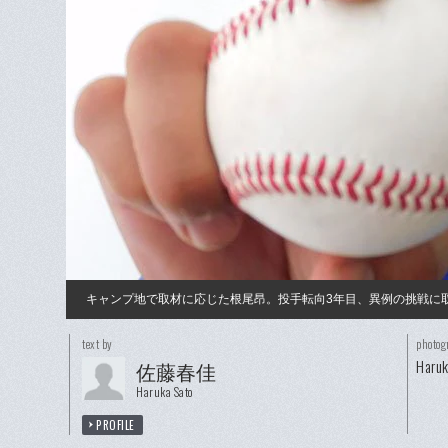
キャンプ地で取材に応じた根尾昂。投手転向3年目、異例の挑戦に
text by
photog
Haruk
佐藤春佳
Haruka Sato
PROFILE