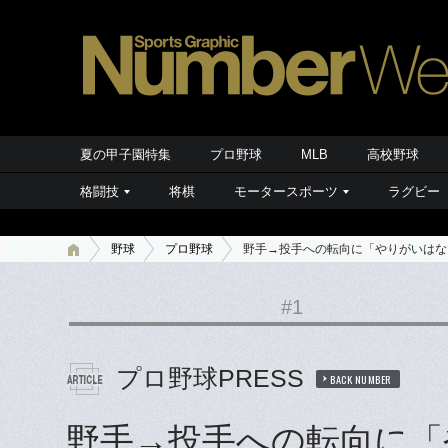
夏の甲子園特集
プロ野球
MLB
高校野球
格闘技
将棋
モータースポーツ
ラグビー
野球
プロ野球
野手→投手への転向に「やりがいはな
#1
プロ野球PRESS
BACK NUMBER
野手→投手への転向に「