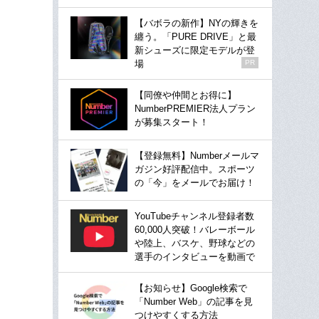
【バボラの新作】NYの輝きを
纏う。「PURE DRIVE」と最
新シューズに限定モデルが登
場
PR
【同僚や仲間とお得に】
NumberPREMIER法人プラン
が募集スタート！
【登録無料】Numberメールマ
ガジン好評配信中。スポーツ
の「今」をメールでお届け！
YouTubeチャンネル登録者数
60,000人突破！バレーボール
や陸上、バスケ、野球などの
選手のインタビューを動画で
【お知らせ】Google検索で
「Number Web」の記事を見
つけやすくする方法