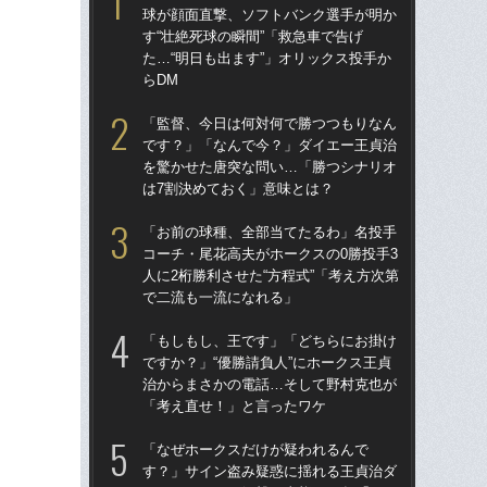
球が顔面直撃、ソフトバンク選手が明か
球
す“壮絶死球の瞬間”「救急車で告げ
す“
た…“明日も出ます”」オリックス投手か
た…
らDM
らD
「監督、今日は何対何で勝つつもりなん
「
です？」「なんで今？」ダイエー王貞治
で
を驚かせた唐突な問い…「勝つシナリオ
を
は7割決めておく」意味とは？
は
「お前の球種、全部当てたるわ」名投手
「
コーチ・尾花高夫がホークスの0勝投手3
コー
人に2桁勝利させた“方程式”「考え方次第
人に
で二流も一流になれる」
で
「もしもし、王です」「どちらにお掛け
「
ですか？」“優勝請負人”にホークス王貞
です
治からまさかの電話…そして野村克也が
治
「考え直せ！」と言ったワケ
「
「なぜホークスだけが疑われるんで
「
す？」サイン盗み疑惑に揺れる王貞治ダ
ホー