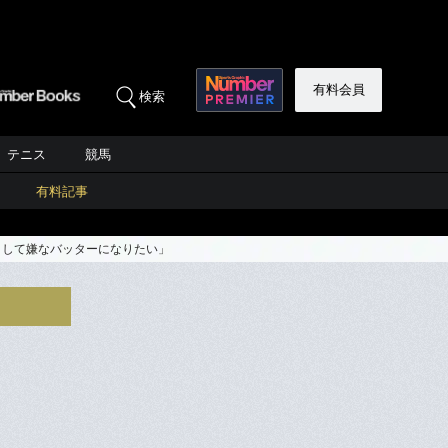
有料会員
検索
テニス
競馬
有料記事
として嫌なバッターになりたい」