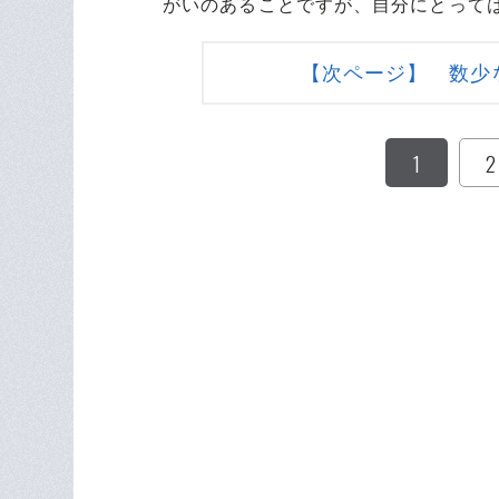
がいのあることですが、自分にとって
【次ページ】 数少
1
2