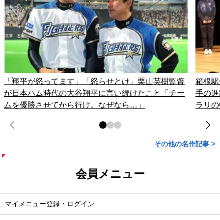
「翔平が怒ってます」「怒らせとけ」栗山英樹監督
箱根駅
が日本ハム時代の大谷翔平に言い続けたこと「チー
手の進
ムを優勝させてから行け。なぜなら…」
ラリの
その他の名作記事 >
会員メニュー
マイメニュー登録・ログイン