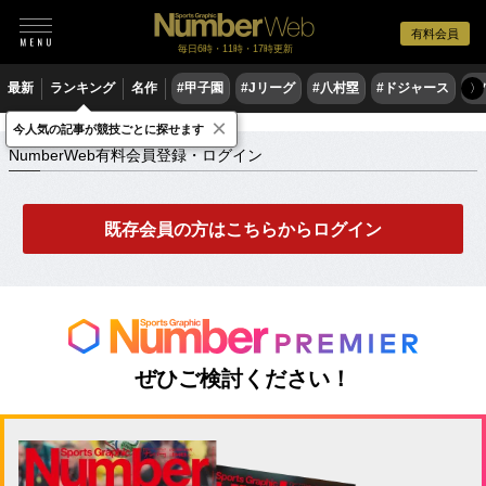
有料会員
毎日6時・11時・17時更新
最新
ランキング
名作
#甲子園
#Jリーグ
#八村塁
#ドジャース
#
〉
×
NumberWeb有料会員登録・ログイン
今人気の記事が競技ごとに探せます
NumberWeb有料会員登録・ログイン
既存会員の方はこちらからログイン
ぜひご検討ください！