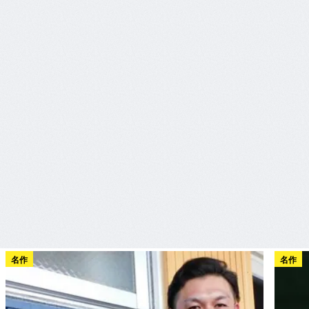
名作
名作