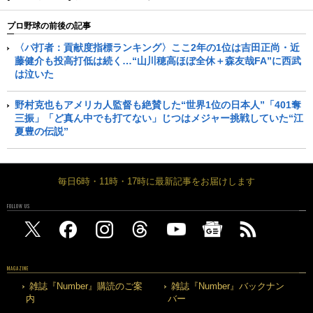
プロ野球の前後の記事
〈パ打者：貢献度指標ランキング〉ここ2年の1位は吉田正尚・近
藤健介も投高打低は続く…“山川穂高ほぼ全休＋森友哉FA”に西武
は泣いた
野村克也もアメリカ人監督も絶賛した“世界1位の日本人”「401奪
三振」「ど真ん中でも打てない」じつはメジャー挑戦していた“江
夏豊の伝説”
毎日6時・11時・17時に最新記事をお届けします
FOLLOW US
MAGAZINE
雑誌『Number』購読のご案
雑誌『Number』バックナン
内
バー