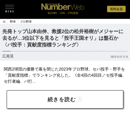
有料会員
毎日6時・11時・17時更新
野球
プロ野球
先発トップ山本由伸、救援2位の松井裕樹がメジャーに
去るが…3位以下を見ると「投手王国オリ」は盤石か
〈パ投手：貢献度指標ランキング〉
広尾晃
2023/12/31 11:10
関西2球団の優勝で幕を閉じた2023年プロ野球。セパ投手・野手を
「貢献度指標」でランキング化した。《全4回の4回目／セ投手編、
セ打者編、パ打...
続きを読む