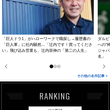
「巨人ドラ1」がハローワークで職探し→履歴書の
ダルビ
「巨人軍」に社内騒然…「辻内です！買ってくださ
への“
い」飛び込み営業も、辻内崇伸の「第二の人生」
ジャパ
名」
その他の名作記事 >
RANKING