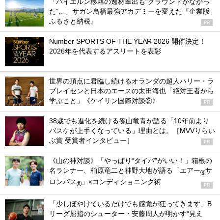
「バイエルン移籍の逸材輩出も“グラウンドがなかっ
た”…」サガン鳥栖最強アカデミーを変えた『企業版
ふるさと納税』
PR
Number SPORTS OF THE YEAR 2026 開催決定！
2026年を代表するアスリートを表彰
世界の頂点に君臨し続けるオランダの超人ハリー・ラ
ブレイセンと日本のエースの太田海也「絶対王者から
学ぶこと」《ケイリン国際対談②》
PR
38歳でも進化を続ける篠山竜青が語る「10年前より
バスケが上手くなっている」理由とは。［MVVりらい
ぶ賞 受賞者インタビュー］
PR
《山の神対談》「やっぱり“タイパ”がいい！」箱根の
名ランナー、柏原竜二と神野大地が語る「エアー
サ
®
ロンパス
」×コンディショニング術
®
PR
「少しぼやけているだけでも感覚が狂ってきます」B
リーグ屈指のシューター・安藤周人が明かす“見え