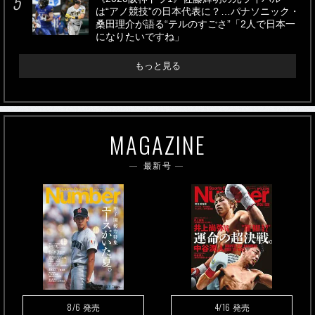
は“アノ競技”の日本代表に？…パナソニック・
桑田理介が語る“テルのすごさ”「2人で日本一
になりたいですね」
もっと見る
MAGAZINE
最新号
8/6
4/16
発売
発売