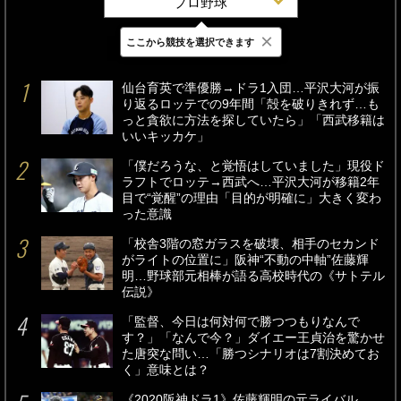
プロ野球
×
ここから競技を選択できます
最新
24時間
週間
仙台育英で準優勝→ドラ1入団…平沢大河が振
り返るロッテでの9年間「殻を破りきれず…も
っと貪欲に方法を探していたら」「西武移籍は
いいキッカケ」
「僕だろうな、と覚悟はしていました」現役ド
ラフトでロッテ→西武へ…平沢大河が移籍2年
目で“覚醒”の理由「目的が明確に」大きく変わ
った意識
「校舎3階の窓ガラスを破壊、相手のセカンド
がライトの位置に」阪神“不動の中軸”佐藤輝
明…野球部元相棒が語る高校時代の《サトテル
伝説》
「監督、今日は何対何で勝つつもりなんで
す？」「なんで今？」ダイエー王貞治を驚かせ
た唐突な問い…「勝つシナリオは7割決めてお
く」意味とは？
《2020阪神ドラ1》佐藤輝明の元ライバル