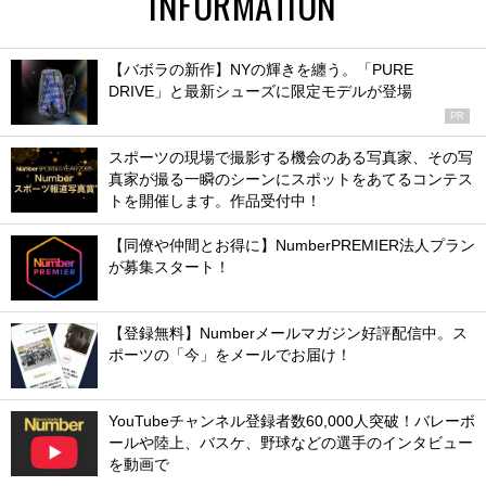
INFORMATION
【バボラの新作】NYの輝きを纏う。「PURE
DRIVE」と最新シューズに限定モデルが登場
PR
スポーツの現場で撮影する機会のある写真家、その写
真家が撮る一瞬のシーンにスポットをあてるコンテス
トを開催します。作品受付中！
【同僚や仲間とお得に】NumberPREMIER法人プラン
が募集スタート！
【登録無料】Numberメールマガジン好評配信中。ス
ポーツの「今」をメールでお届け！
YouTubeチャンネル登録者数60,000人突破！バレーボ
ールや陸上、バスケ、野球などの選手のインタビュー
を動画で