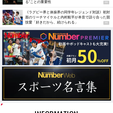
る”ことの重要性
PR
《ラグビー界と体操界の同学年レジェンド対談》初対
面のリーチマイケルと内村航平が本音で語り合った競
技愛「好きだから、続けられる」
PR