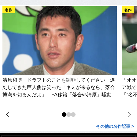
名作
名作
清原和博「ドラフトのことを謝罪してください」遅
「オオ
刻してきた巨人側は笑った「キミが来るなら、落合
ア戦で
博満を切るんだよ」…FA移籍「落合vs清原」騒動
「“名
その他の名作記事 >