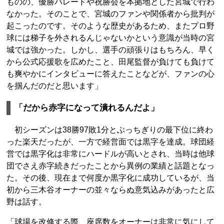
ものの、優勝パレードや祝勝会を本拠地とした宮城で行わ
なかった。そのことで、宮城のファンや関係者から批判が
起こったのです。そのような歴史があるため、またプロ野
球には梯子を外されるんじゃないかという意識が当時の宮
城では強かった。しかし、選手の頑張りはもちろん、早く
から公式応援歌を広めたこと、田尾監督が負けても負けて
も爽やかにインタビューに答えたことなどが、ファンの心
を掴んだのだと思います」
「だから赤字になって潰れるんだよ」
初シーズンは38勝97敗1分とぶっちぎりの最下位に終わ
った楽天だったが、一方で経営面では黒字を達成。球団経
営では黒字化は非常にハードルが高いとされ、当時は他球
団でさえ赤字続きだったことから異例の業績と話題となっ
た。その後、現在まで何度か黒字化に成功しているが、当
初から三木谷オーナーの並々ならぬ意気込みがあったと広
野は話す。
「球場を改修する際、座席数をオーナーは非常に気にして