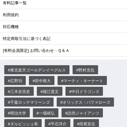
有料記事一覧
利用規約
対応機種
特定商取引法に基づく表記
[有料会員限定] お問い合わせ・Ｑ＆Ａ
#東北楽天ゴールデンイーグルス
#野村克也
#広野功
#田中将大
#マーティ・キーナート
#三木谷浩史
#堀江貴文
#中日ドラゴンズ
#千葉ロッテマリーンズ
#オリックス・バファローズ
#明治大学
#一場靖弘
#読売ジャイアンツ
#ダルビッシュ有
#平石洋介
#田尾安志