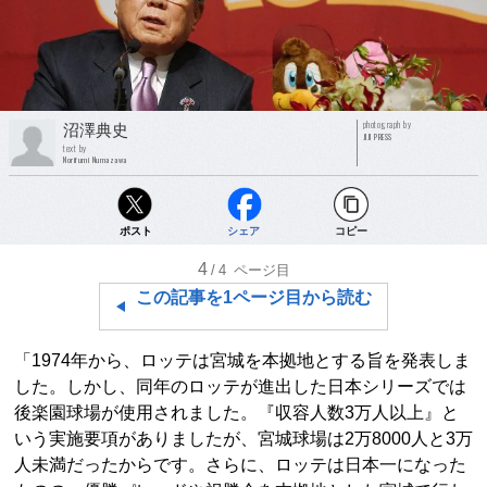
photograph by
沼澤典史
JIJI PRESS
text by
Norifumi Numazawa
ポスト
シェア
コピー
4
/4
ページ目
この記事を1ページ目から読む
「1974年から、ロッテは宮城を本拠地とする旨を発表しま
した。しかし、同年のロッテが進出した日本シリーズでは
後楽園球場が使用されました。『収容人数3万人以上』と
いう実施要項がありましたが、宮城球場は2万8000人と3万
人未満だったからです。さらに、ロッテは日本一になった