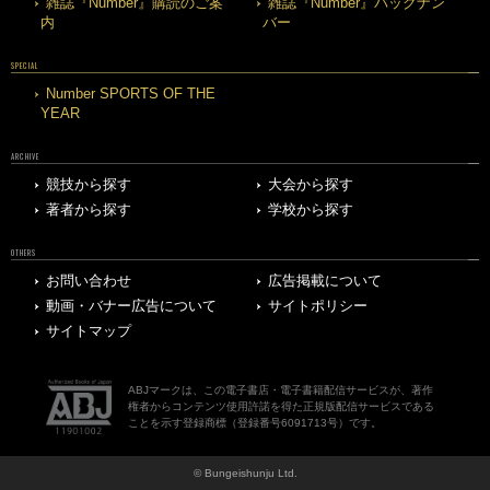
雑誌『Number』購読のご案
雑誌『Number』バックナン
内
バー
SPECIAL
Number SPORTS OF THE
YEAR
ARCHIVE
競技から探す
大会から探す
著者から探す
学校から探す
OTHERS
お問い合わせ
広告掲載について
動画・バナー広告について
サイトポリシー
サイトマップ
ABJマークは、この電子書店・電子書籍配信サービスが、著作
権者からコンテンツ使用許諾を得た正規版配信サービスである
ことを示す登録商標（登録番号6091713号）です。
© Bungeishunju Ltd.