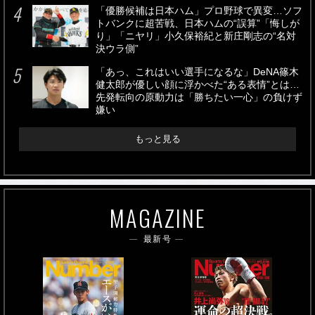
「優勝候補は日本ハム」プロ野球で異変…ソフ
トバンクに超苦戦、日本ハムの“誤算”「悔しが
り」「ニヤリ」小久保裕紀と新庄剛志の“名対
決ウラ側”
「あっ、これはいい選手になるな」DeNA篠木
健太郎が優しい顔に浮かべた“ある表情”とは…
先発転向の原動力は「勝ちたい一心」の負けず
嫌い
もっと見る
MAGAZINE
最新号