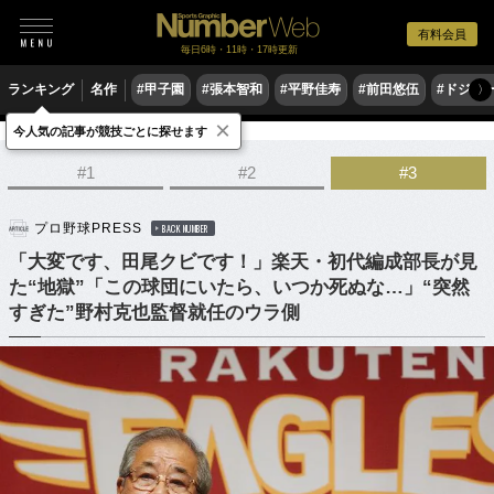
有料会員
毎日6時・11時・17時更新
ランキング
名作
#甲子園
#張本智和
#平野佳寿
#前田悠伍
#ドジャ
〉
×
今人気の記事が競技ごとに探せます
野球
プロ野球
ドラフト会議
#1
#2
#3
プロ野球PRESS
BACK NUMBER
「大変です、田尾クビです！」楽天・初代編成部長が見
た“地獄”「この球団にいたら、いつか死ぬな…」“突然
すぎた”野村克也監督就任のウラ側