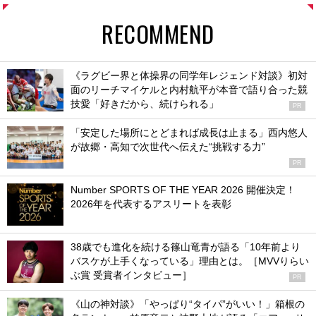
RECOMMEND
《ラグビー界と体操界の同学年レジェンド対談》初対
面のリーチマイケルと内村航平が本音で語り合った競
技愛「好きだから、続けられる」
PR
「安定した場所にとどまれば成長は止まる」西内悠人
が故郷・高知で次世代へ伝えた“挑戦する力”
PR
Number SPORTS OF THE YEAR 2026 開催決定！
2026年を代表するアスリートを表彰
38歳でも進化を続ける篠山竜青が語る「10年前より
バスケが上手くなっている」理由とは。［MVVりらい
ぶ賞 受賞者インタビュー］
PR
《山の神対談》「やっぱり“タイパ”がいい！」箱根の