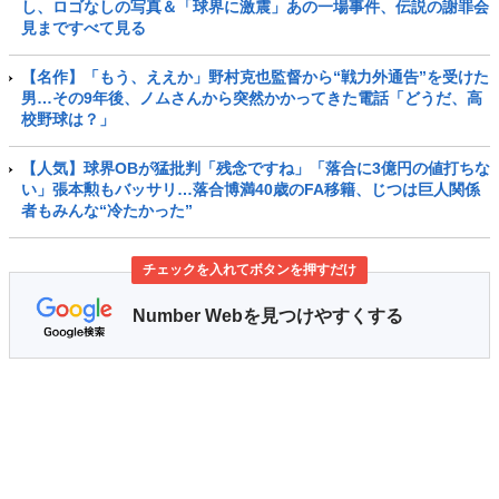
し、ロゴなしの写真＆「球界に激震」あの一場事件、伝説の謝罪会
見まですべて見る
【名作】「もう、ええか」野村克也監督から“戦力外通告”を受けた
男…その9年後、ノムさんから突然かかってきた電話「どうだ、高
校野球は？」
【人気】球界OBが猛批判「残念ですね」「落合に3億円の値打ちな
い」張本勲もバッサリ…落合博満40歳のFA移籍、じつは巨人関係
者もみんな“冷たかった”
チェックを入れてボタンを押すだけ
Number Webを見つけやすくする