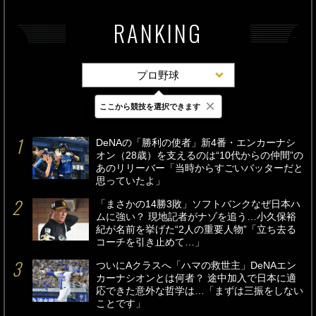
RANKING
プロ野球
×
ここから競技を選択できます
最新
24時間
週間
DeNAの「勝利の使者」新4番・エンカーナシ
オン（28歳）を支えるのは“10代からの仲間”の
あのリリーバー「当時からすごいバッターだと
思っていたよ」
「まさかの14勝3敗」ソフトバンクなぜ日本ハ
ムに強い？ 現地記者がナゾを追う…小久保裕
紀が名前を挙げた“2人の重要人物”「立ち去る
コーチを引き止めて…」
ついにAクラスへ「ハマの救世主」DeNAエン
カーナシオンとは何者？ 途中加入で日本に適
応できた意外な哲学は…「まずは三振をしない
ことです」