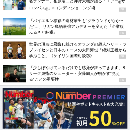
名ランナー、柏原竜二と神野大地が語る「エアー
サ
®
ロンパス
」×コンディショニング術
®
PR
「バイエルン移籍の逸材輩出も“グラウンドがなかっ
た”…」サガン鳥栖最強アカデミーを変えた『企業版
ふるさと納税』
PR
世界の頂点に君臨し続けるオランダの超人ハリー・ラ
ブレイセンと日本のエースの太田海也「絶対王者から
学ぶこと」《ケイリン国際対談②》
PR
「少しぼやけているだけでも感覚が狂ってきます」B
リーグ屈指のシューター・安藤周人が明かす“見え
る”ことの重要性
PR