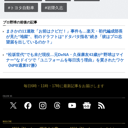
#トヨタ自動車
#岩隈久志
プロ野球の前後の記事
まさかの11連敗「お前はクビだ！」事件も…楽天・初代編成部長
が見た“地獄”、初のドラフトは“ドタバタ指名”続き「彼はプロ志
望届を出しているのか？」
“松坂世代”でも未だ現役…元DeNA・久保康友43歳が“野球はマイ
ナー”なドイツで「ユニフォームを毎日洗う理由」を質されたワケ
《NPB通算97勝》
毎日6時・11時・17時に最新記事をお届けします
FOLLOW US
MAGAZINE