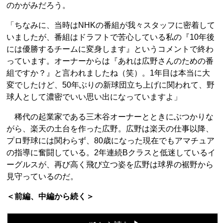
のかがみだろう。
「ちなみに、当時はNHKの番組が我々スタッフに密着して
いましたが、番組はドラフトで苦心している私の『10年後
には優勝するチームに変身します』というコメントで終わ
っています。オーナーからは『あれは広野さんのための番
組ですか？』と言われましたね（笑）。1年目は本当に大
変でしたけど、50年ぶりの新球団立ち上げに関われて、野
球人として濃密でいい思い出になっていますよ」
稀代の起業家である三木谷オーナーとときにぶつかりな
がら、楽天の土台を作った広野。広野は楽天の仕事以降、
プロ野球には関わらず、80歳になった現在でもアマチュア
の指導に奮闘している。2年連続Bクラスと低迷しているイ
ーグルスが、再び高く飛び立つ姿を広野は球界の裾野から
見守っているのだ。
＜前編、中編から続く＞