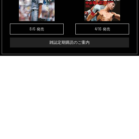
8/6
4/16
発売
発売
雑誌定期購読のご案内