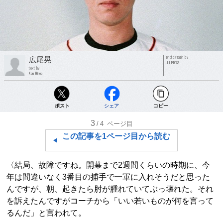
photograph by
広尾晃
JIJI PRESS
text by
Kou Hiroo
ポスト
シェア
コピー
3
/4
ページ目
この記事を1ページ目から読む
〈結局、故障ですね。開幕まで2週間くらいの時期に、今
年は間違いなく3番目の捕手で一軍に入れそうだと思った
んですが、朝、起きたら肘が腫れていてぶっ壊れた。それ
を訴えたんですがコーチから「いい若いものが何を言って
るんだ」と言われて。