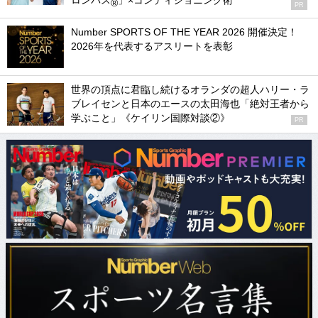
ロンパス
」×コンディショニング術
®
PR
Number SPORTS OF THE YEAR 2026 開催決定！
2026年を代表するアスリートを表彰
世界の頂点に君臨し続けるオランダの超人ハリー・ラ
ブレイセンと日本のエースの太田海也「絶対王者から
学ぶこと」《ケイリン国際対談②》
PR