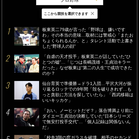
×
ここから競技を選択できます
最新
24時間
週間
板東英二79歳が言った「野球は、嫌いです
わ」その本当の意味…取材には警戒心「またお
ちょくられるんか、と」タレント活動で上書き
した“野球人の顔”
「自虐の天才投手」板東英二が話していた“ひ
とつの嘘”…「じつは長嶋茂雄・王貞治キラー
だった」なぜ板東は“第二の人生”で成功できた
のか？
仙台育英で準優勝→ドラ1入団…平沢大河が振
り返るロッテでの9年間「殻を破りきれず…も
っと貪欲に方法を探していたら」「西武移籍は
いいキッカケ」
「おい、ノーヒットだぞ？」落合博満より前に
ダイエー王貞治が決断していた“日本シリーズ
で無安打投手交代”…「個人記録は関係ないん
だ」
「校舎3階の窓ガラスを破壊、相手のセカンド