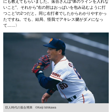
にも教えてもらいました。落合さんは“体のラインを入れな
いこと”、それから“右の肘はおっぱいを包み込むように打
つこと”の2つだと。同じ右打者でしたからわかりやすかっ
たですね。でも、結局、怪我でアキレス腱がダメになっ
て……〉
巨人時代の落合博満 ©Keiji Ishikawa