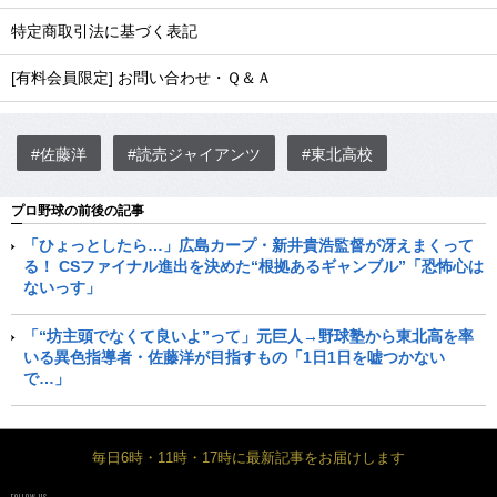
特定商取引法に基づく表記
[有料会員限定] お問い合わせ・Ｑ＆Ａ
#佐藤洋
#読売ジャイアンツ
#東北高校
プロ野球の前後の記事
「ひょっとしたら…」広島カープ・新井貴浩監督が冴えまくって
る！ CSファイナル進出を決めた“根拠あるギャンブル”「恐怖心は
ないっす」
「“坊主頭でなくて良いよ”って」元巨人→野球塾から東北高を率
いる異色指導者・佐藤洋が目指すもの「1日1日を嘘つかない
で…」
毎日6時・11時・17時に最新記事をお届けします