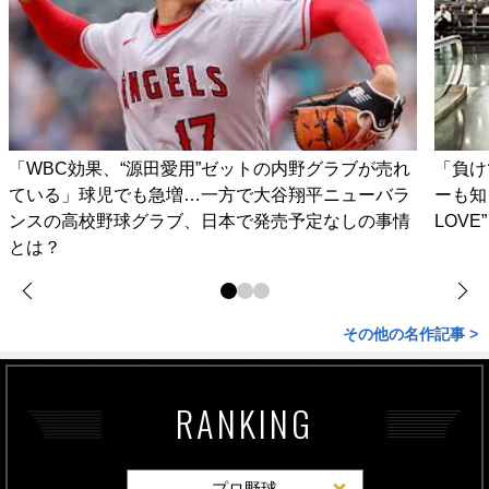
「WBC効果、“源田愛用”ゼットの内野グラブが売れ
「負け
ている」球児でも急増…一方で大谷翔平ニューバラ
ーも知
ンスの高校野球グラブ、日本で発売予定なしの事情
LOV
とは？
その他の名作記事 >
RANKING
プロ野球