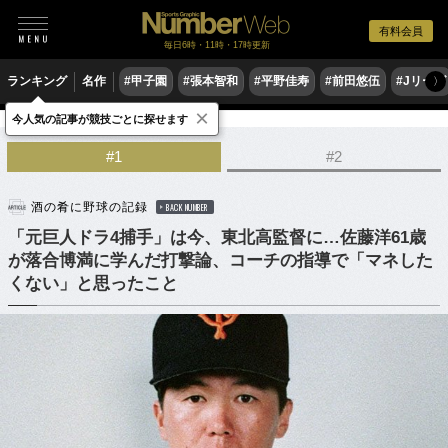
有料会員
毎日6時・11時・17時更新
ランキング
名作
#甲子園
#張本智和
#平野佳寿
#前田悠伍
#Jリーグ
〉
×
今人気の記事が競技ごとに探せます
野球
プロ野球
ドラフト会議
#1
#2
酒の肴に野球の記録
BACK NUMBER
「元巨人ドラ4捕手」は今、東北高監督に…佐藤洋61歳
が落合博満に学んだ打撃論、コーチの指導で「マネした
くない」と思ったこと