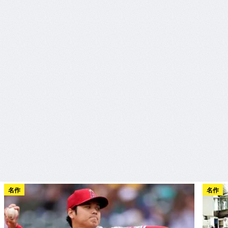
名作
名作