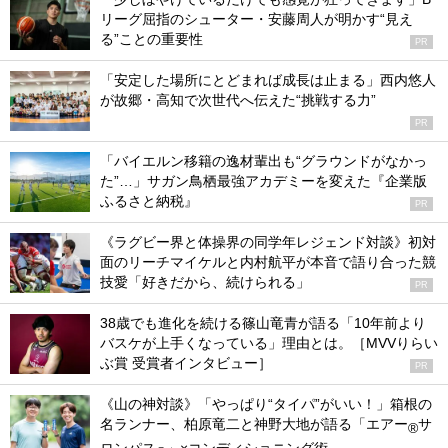
リーグ屈指のシューター・安藤周人が明かす“見え
る”ことの重要性
PR
「安定した場所にとどまれば成長は止まる」西内悠人
が故郷・高知で次世代へ伝えた“挑戦する力”
PR
「バイエルン移籍の逸材輩出も“グラウンドがなかっ
た”…」サガン鳥栖最強アカデミーを変えた『企業版
ふるさと納税』
PR
《ラグビー界と体操界の同学年レジェンド対談》初対
面のリーチマイケルと内村航平が本音で語り合った競
技愛「好きだから、続けられる」
PR
38歳でも進化を続ける篠山竜青が語る「10年前より
バスケが上手くなっている」理由とは。［MVVりらい
ぶ賞 受賞者インタビュー］
PR
《山の神対談》「やっぱり“タイパ”がいい！」箱根の
名ランナー、柏原竜二と神野大地が語る「エアー
サ
®