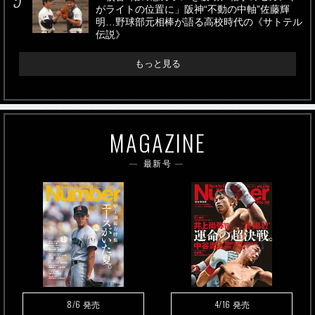
がライトの位置に」阪神“不動の中軸”佐藤輝
明…野球部元相棒が語る高校時代の《サトテル
伝説》
もっと見る
MAGAZINE
最新号
8/6
4/16
発売
発売