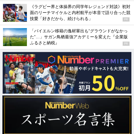
《ラグビー界と体操界の同学年レジェンド対談》初対
面のリーチマイケルと内村航平が本音で語り合った競
技愛「好きだから、続けられる」
PR
「バイエルン移籍の逸材輩出も“グラウンドがなかっ
た”…」サガン鳥栖最強アカデミーを変えた『企業版
ふるさと納税』
PR