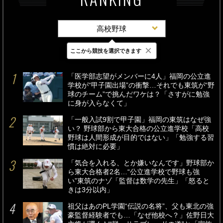
高校野球
×
ここから競技を選択できます
最新
24時間
週間
「医学部志望がメンバーに4人」福岡の公立進
学校が“甲子園出場”の衝撃…それでも東筑が“野
球のチーム”で挑んだワケは？「さすがに勉強
に身が入らなくて」
「一般入試9割で甲子園」福岡の東筑はなぜ強
い？ 野球部から東大合格の公立進学校「高校
野球は人間形成が目的ではない」「勉強する習
慣は絶対に必要」
「気合を入れる、とか嫌いなんです」野球部か
ら東大合格者2名…“公立進学校で野球も強
い”東筑のナゾ「監督は数学の先生」「怒ると
きは3分以内」
祖父はあのPL学園“伝説の名将”、父も東北の強
豪監督経験者でも…「なぜ他校へ？」佐野日大