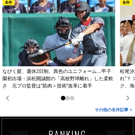
名作
名作
なびく髪、週休2日制、異色のユニフォーム…甲子
松尾汐
園初出場・浜松開誠館の「高校野球離れ」した柔軟
れ”？
さ 元プロ監督は“筋肉＞技術”改革に着手
ク、海
その他の名作記事 >
RANKING