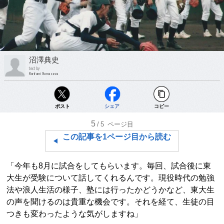
沼澤典史
text by
Norifumi Numazawa
ポスト
シェア
コピー
5
/5
ページ目
この記事を1ページ目から読む
「今年も8月に試合をしてもらいます。毎回、試合後に東
大生が受験について話してくれるんです。現役時代の勉強
法や浪人生活の様子、塾には行ったかどうかなど、東大生
の声を聞けるのは貴重な機会です。それを経て、生徒の目
つきも変わったような気がしますね」