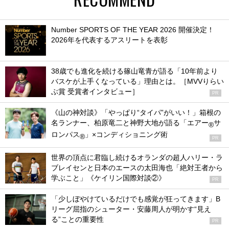
Number SPORTS OF THE YEAR 2026 開催決定！
2026年を代表するアスリートを表彰
38歳でも進化を続ける篠山竜青が語る「10年前より
バスケが上手くなっている」理由とは。［MVVりらい
ぶ賞 受賞者インタビュー］
PR
《山の神対談》「やっぱり“タイパ”がいい！」箱根の
名ランナー、柏原竜二と神野大地が語る「エアー
サ
®
ロンパス
」×コンディショニング術
®
PR
世界の頂点に君臨し続けるオランダの超人ハリー・ラ
ブレイセンと日本のエースの太田海也「絶対王者から
学ぶこと」《ケイリン国際対談②》
PR
「少しぼやけているだけでも感覚が狂ってきます」B
リーグ屈指のシューター・安藤周人が明かす“見え
る”ことの重要性
PR