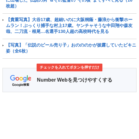
に出場した“伝説の男”＆その監督の“その後”まですべて見る（10
枚超）
【貴重写真】大谷17歳、超細いのに大阪桐蔭・藤浪から衝撃ホー
ムラン！ぷっくり捕手な村上17歳。ヤンチャそうな中田翔や森友
哉、二刀流・根尾…名選手130人超の高校時代を見る
【写真】「伝説のビール売り子」おのののかが披露していたビキニ
姿（全6枚）
チェックを入れてボタンを押すだけ
Number Webを見つけやすくする