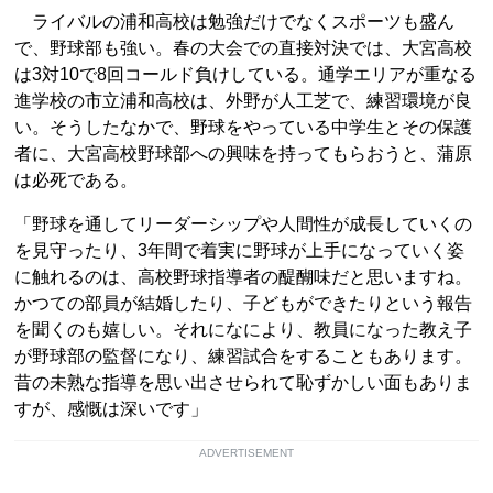
ライバルの浦和高校は勉強だけでなくスポーツも盛ん
で、野球部も強い。春の大会での直接対決では、大宮高校
は3対10で8回コールド負けしている。通学エリアが重なる
進学校の市立浦和高校は、外野が人工芝で、練習環境が良
い。そうしたなかで、野球をやっている中学生とその保護
者に、大宮高校野球部への興味を持ってもらおうと、蒲原
は必死である。
「野球を通してリーダーシップや人間性が成長していくの
を見守ったり、3年間で着実に野球が上手になっていく姿
に触れるのは、高校野球指導者の醍醐味だと思いますね。
かつての部員が結婚したり、子どもができたりという報告
を聞くのも嬉しい。それになにより、教員になった教え子
が野球部の監督になり、練習試合をすることもあります。
昔の未熟な指導を思い出させられて恥ずかしい面もありま
すが、感慨は深いです」
ADVERTISEMENT