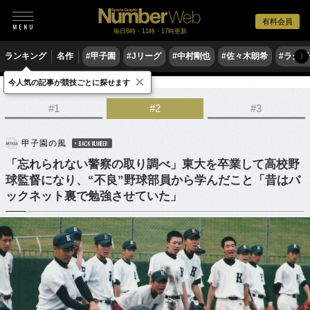
有料会員
毎日6時・11時・17時更新
ランキング
名作
#甲子園
#Jリーグ
#中村剛也
#佐々木朗希
#ラグ
〉
×
今人気の記事が競技ごとに探せます
野球
高校野球
#1
#2
#3
甲子園の風
BACK NUMBER
「忘れられない警察の取り調べ」東大を卒業して高校野
球監督になり、“不良”野球部員から学んだこと「昔はバ
ックネット裏で勉強させていた」