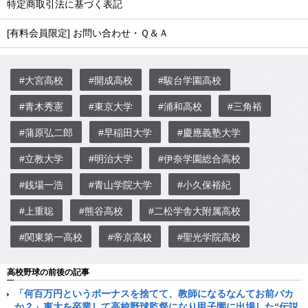
特定商取引法に基づく表記
[有料会員限定] お問い合わせ・Ｑ＆Ａ
#大宮高校
#開成高校
#駿台学園高校
#青木秀憲
#東京大学
#浦和高校
#三角裕
#蒲原弘二郎
#早稲田大学
#慶應義塾大学
#立教大学
#明治大学
#伊奈学園総合高校
#銭場一浩
#青山学院大学
#小久保裕紀
#上重聡
#熊谷高校
#二松学舎大附属高校
#関東第一高校
#帝京高校
#聖光学院高校
高校野球の前後の記事
「何百万円というボーナスを捨てて、教師になるなんてお前バカ
か？」東大を卒業して高校野球監督になり甲子園に出場した“伝説