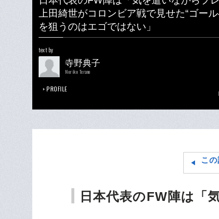
日本代表のFW陣は「気を遣いながらプ
上田綺世がコロンビア戦で見せた“ゴール
を狙うのはエゴではない」
text by
寺野典子
Noriko Terano
PROFILE
この
日本代表のFW陣は「