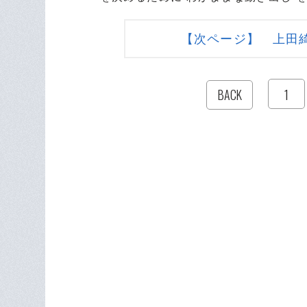
【次ページ】 上田
1
BACK