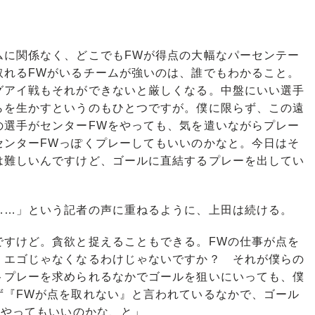
ムに関係なく、どこでもFWが得点の大幅なパーセンテー
取れるFWがいるチームが強いのは、誰でもわかること。
グアイ戦もそれができないと厳しくなる。中盤にいい選手
らを生かすというのもひとつですが。僕に限らず、この遠
の選手がセンターFWをやっても、気を遣いながらプレー
センターFWっぽくプレーしてもいいのかなと。今日はそ
は難しいんですけど、ゴールに直結するプレーを出してい
……」という記者の声に重ねるように、上田は続ける。
ですけど。貪欲と捉えることもできる。FWの仕事が点を
、エゴじゃなくなるわけじゃないですか？ それが僕らの
トプレーを求められるなかでゴールを狙いにいっても、僕
ず『FWが点を取れない』と言われているなかで、ゴール
をやってもいいのかな、と」