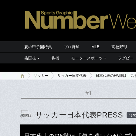
夏の甲子園特集
プロ野球
MLB
高校野球
格闘技
将棋
モータースポーツ
ラグビー
サッカー
サッカー日本代表
日本代表のFW陣は「気
#1
サッカー日本代表PRESS
BAC