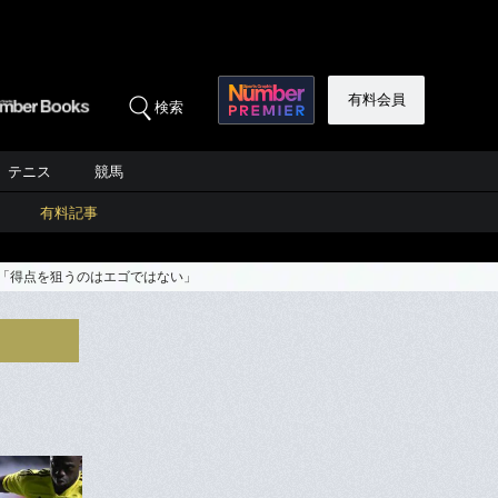
有料会員
検索
テニス
競馬
有料記事
”「得点を狙うのはエゴではない」