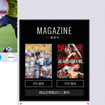
MAGAZINE
最新号
上田綺世だ
キャリアの一
8/6
4/16
発売
発売
雑誌定期購読のご案内