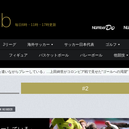
毎日6時・11時・17時更新
Jリーグ
海外サッカー
サッカー日本代表
ゴルフ
フィギュア
バスケットボール
バレーボール
他競技
を遣いながらプレーしている」…上田綺世がコロンビア戦で見せた“ゴールへの渇望
#2
K NUMBER