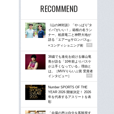
RECOMMEND
《山の神対談》「やっぱり“タ
イパ”がいい！」箱根の名ラン
ナー、柏原竜二と神野大地が
語る「エアー
サロンパス
」
®
®
×コンディショニング術
PR
38歳でも進化を続ける篠山竜
青が語る「10年前よりバスケ
が上手くなっている」理由と
は。［MVVりらいぶ賞 受賞者
インタビュー］
PR
Number SPORTS OF THE
YEAR 2026 開催決定！ 2026
年を代表するアスリートを表
彰
「会場の声は自分を客観視す