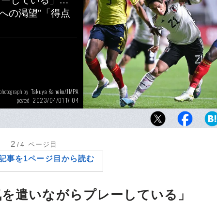
レーしている」…
への渇望”「得点
Takuya Kaneko/JMPA
photograph by
2023/04/01 17:04
posted
日本代表での初ゴールがなかなか決まらない
が、「苦しいとは感じていないです。これも
環」と前を向いた
2
/4
ページ目
記事を1ページ目から読む
気を遣いながらプレーしている」