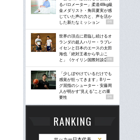
るバロメーター」柔道48kg級
金メダリスト・角田夏実が感
じていた声の力と、声を活か
した新たなミッション
PR
世界の頂点に君臨し続けるオ
ランダの超人ハリー・ラブレ
イセンと日本のエースの太田
海也「絶対王者から学ぶこ
と」《ケイリン国際対談②》
PR
「少しぼやけているだけでも
感覚が狂ってきます」Bリー
グ屈指のシューター・安藤周
人が明かす“見える”ことの重
要性
PR
RANKING
サッカー日本代表