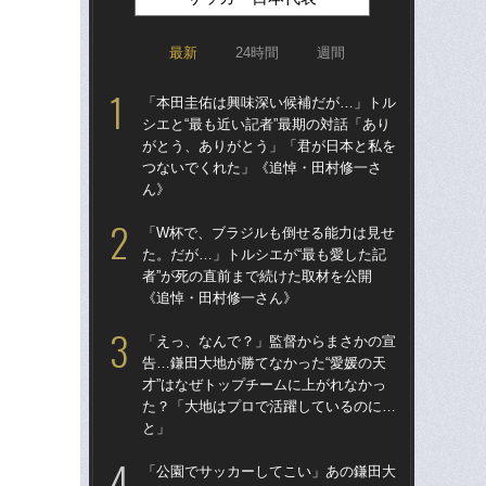
最新
24時間
週間
「本田圭佑は興味深い候補だが…」トル
「
シエと“最も近い記者”最期の対話「あり
シエ
がとう、ありがとう」「君が日本と私を
が
つないでくれた」《追悼・田村修一さ
つ
ん》
ん
「W杯で、ブラジルも倒せる能力は見せ
「
た。だが…」トルシエが“最も愛した記
た。
者”が死の直前まで続けた取材を公開
者”
《追悼・田村修一さん》
《
「えっ、なんで？」監督からまさかの宣
「
告…鎌田大地が勝てなかった“愛媛の天
告…
才”はなぜトップチームに上がれなかっ
才”
た？「大地はプロで活躍しているのに…
た
と」
と
「公園でサッカーしてこい」あの鎌田大
「