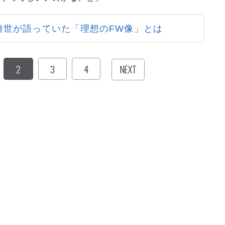
綺世が語っていた「理想のFW像」とは
2
3
4
NEXT