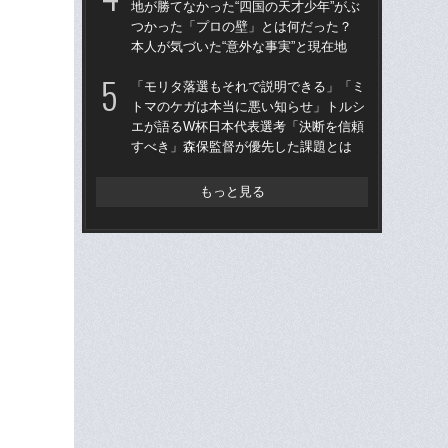
地が勝てなかった“四国の天才少年”がぶ
地が
つかった「プロの壁」とは何だった？
つ
本人が気づいた“意外な事実”と現在地
本人
「モリタ落選もそれで説明できる」「ミ
鎌
トマのケガは本当に悪い知らせ」トルシ
マ
エが語るW杯日本代表選考「決断を信頼
かっ
すべき」森保監督が優先した課題とは
人
もっと見る